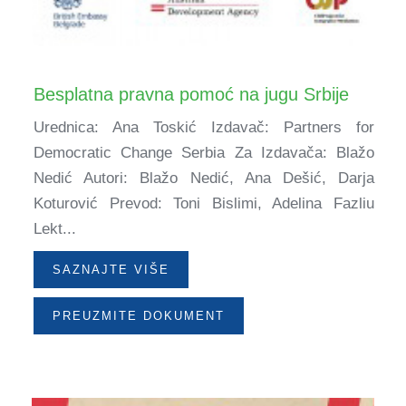
Besplatna pravna pomoć na jugu Srbije
Urednica: Ana Toskić Izdavač: Partners for
Democratic Change Serbia Za Izdavača: Blažo
Nedić Autori: Blažo Nedić, Ana Dešić, Darja
Koturović Prevod: Toni Bislimi, Adelina Fazliu
Lekt...
SAZNAJTE VIŠE
PREUZMITE DOKUMENT