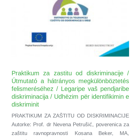
Praktikum za zastitu od diskriminacije /
Útmutató a hátrányos megkülönböztetés
felismeréséhez / Legaripe vaš pendjaribe
diskriminacija / Udhëzim për identifikimin e
diskriminit
PRAKTIKUM ZA ZAŠTITU OD DISKRIMINACIJE
Autorke: Prof. dr Nevena Petrušić, poverenica za
zaštitu ravnopravnosti Kosana Beker, MA,