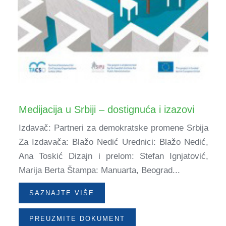
Medijacija u Srbiji – dostignuća i izazovi
Izdavač: Partneri za demokratske promene Srbija
Za Izdavača: Blažo Nedić Urednici: Blažo Nedić,
Ana Toskić Dizajn i prelom: Stefan Ignjatović,
Marija Berta Štampa: Manuarta, Beograd...
SAZNAJTE VIŠE
PREUZMITE DOKUMENT