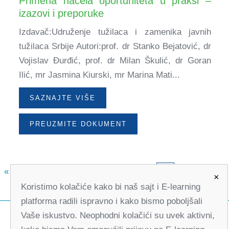
Primena načela oportuniteta u praksi –
izazovi i preporuke
Izdavač:Udruženje tužilaca i zamenika javnih
tužilaca Srbije Autori:prof. dr Stanko Bejatović, dr
Vojislav Đurđić, prof. dr Milan Škulić, dr Goran
Ilić, mr Jasmina Kiurski, mr Marina Mati...
SAZNAJTE VIŠE
PREUZMITE DOKUMENT
«
3
4
5
6
7
8
9
10
»
11
×
Koristimo kolačiće kako bi naš sajt i E-learning
platforma radili ispravno i kako bismo poboljšali
Vaše iskustvo. Neophodni kolačići su uvek aktivni,