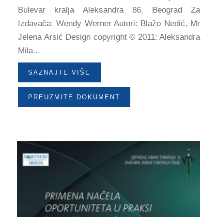
Bulevаr krаljа Aleksаndrа 86, Beogrаd Za
Izdavača: Wendy Werner Autori: Blаžo Nedić, Mr
Jelenа Arsić Design copyright © 2011: Aleksаndrа
Milа...
SAZNAJTE VIŠE
PREUZMITE DOKUMENT