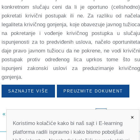
konkretnom slučaju ceni da li je oportuno (celishodno)
pokretati krivični postupak ili ne. Za razliku od načela
legaliteta krivičnog gonjenja, koje obavezuje javnog tužioca
na pokretanje i vođenje krivičnog postupka u slučaju
ispunjenosti za to predviđenih uslova, načelo oportuniteta
daje pravo javnom tužiocu da ne pokrene, ne vodi krivični
postupak protiv određenog lica uprkos tome što su
ispunjeni zakonski uslovi za preduzimanje krivičnog
gonjenja.
SAZNAJTE VIŠE
PREUZMITE DOKUMENT
«
3
4
5
6
7
8
9
10
»
11
×
Koristimo kolačiće kako bi naš sajt i E-learning
platforma radili ispravno i kako bismo poboljšali