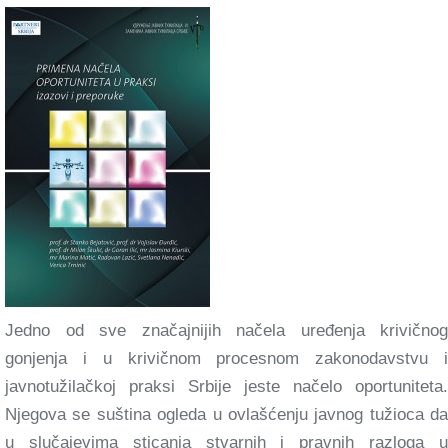
Jedno od sve značajnijih načela uređenja krivičnog
gonjenja i u krivičnom procesnom zakonodavstvu i
javnotužilačkoj praksi Srbije jeste načelo oportuniteta.
Njegova se suština ogleda u ovlašćenju javnog tužioca da
u slučajevima sticanja stvarnih i pravnih razloga u