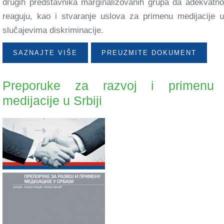
drugih predstavnika marginalizovanih grupa da adekvatno
reaguju, kao i stvaranje uslova za primenu medijacije u
slučajevima diskriminacije.
SAZNAJTE VIŠE
PREUZMITE DOKUMENT
Preporuke za razvoj i primenu
medijacije u Srbiji