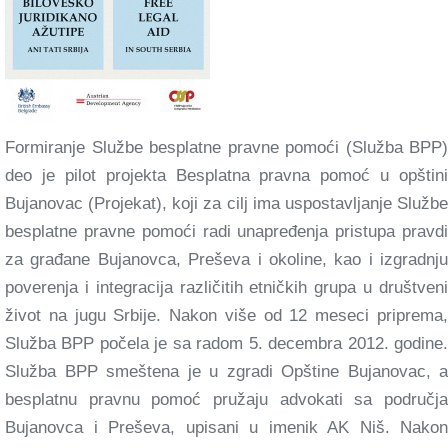
Formiranje Službe besplatne pravne pomoći (Služba BPP)
deo je pilot projekta Besplatna pravna pomoć u opštini
Bujanovac (Projekat), koji za cilj ima uspostavljanje Službe
besplatne pravne pomoći radi unapređenja pristupa pravdi
za građane Bujanovca, Preševa i okoline, kao i izgradnju
poverenja i integracija različitih etničkih grupa u društveni
život na jugu Srbije. Nakon više od 12 meseci priprema,
Služba BPP počela je sa radom 5. decembra 2012. godine.
Služba BPP smeštena je u zgradi Opštine Bujanovac, a
besplatnu pravnu pomoć pružaju advokati sa područja
Bujanovca i Preševa, upisani u imenik AK Niš. Nakon