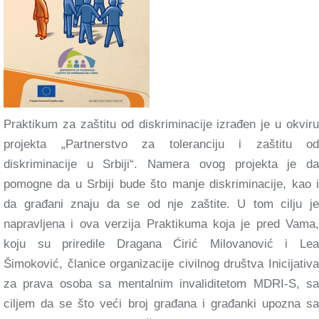
Praktikum za zaštitu od diskriminacije izrađen je u okviru
projekta „Partnerstvo za toleranciju i zaštitu od
diskriminacije u Srbiji“. Namera ovog projekta je da
pomogne da u Srbiji bude što manje diskriminacije, kao i
da građani znaju da se od nje zaštite. U tom cilju je
napravljena i ova verzija Praktikuma koja je pred Vama,
koju su priredile Dragana Ćirić Milovanović i Lea
Šimoković, članice organizacije civilnog društva Inicijativa
za prava osoba sa mentalnim invaliditetom MDRI-S, sa
ciljem da se što veći broj građana i građanki upozna sa