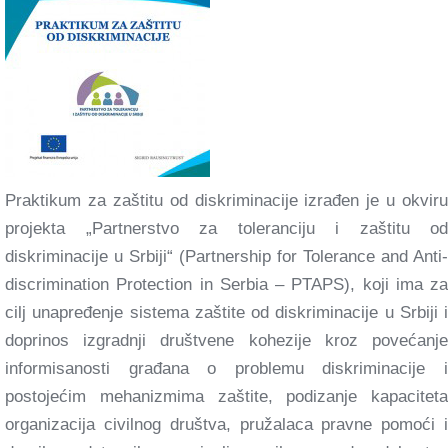
Praktikum za zaštitu od diskriminacije izrađen je u okviru
projekta „Partnerstvo za toleranciju i zaštitu od
diskriminacije u Srbiji“ (Partnership for Tolerance and Anti-
discrimination Protection in Serbia – PTAPS), koji ima za
cilj unapređenje sistema zaštite od diskriminacije u Srbiji i
doprinos izgradnji društvene kohezije kroz povećanje
informisanosti građana o problemu diskriminacije i
postojećim mehanizmima zaštite, podizanje kapaciteta
organizacija civilnog društva, pružalaca pravne pomoći i