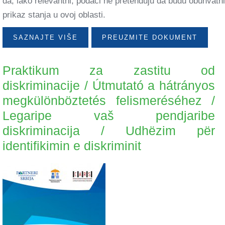
da, iako relevantni, podaci ne pretenduju da budu obuhvatni
prikaz stanja u ovoj oblasti.
SAZNAJTE VIŠE
PREUZMITE DOKUMENT
Praktikum za zastitu od
diskriminacije / Útmutató a hátrányos
megkülönböztetés felismeréséhez /
Legaripe vaš pendjaribe
diskriminacija / Udhëzim për
identifikimin e diskriminit