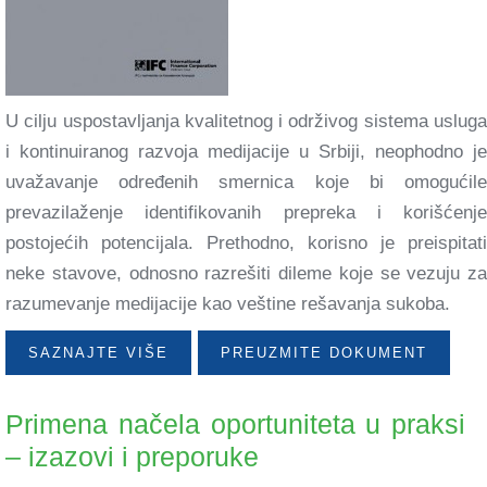
U cilju uspostavljanja kvalitetnog i održivog sistema usluga
i kontinuiranog razvoja medijacije u Srbiji, neophodno je
uvažavanje određenih smernica koje bi omogućile
prevazilaženje identifikovanih prepreka i korišćenje
postojećih potencijala. Prethodno, korisno je preispitati
neke stavove, odnosno razrešiti dileme koje se vezuju za
razumevanje medijacije kao veštine rešavanja sukoba.
SAZNAJTE VIŠE
PREUZMITE DOKUMENT
Primena načela oportuniteta u praksi
– izazovi i preporuke