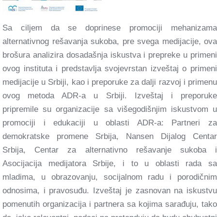
Sa ciljem da se doprinese promociji mehanizama
alternativnog rešavanja sukoba, pre svega medijacije, ova
brošura analizira dosadašnja iskustva i prepreke u primeni
ovog instituta i predstavlja svojevrstan izveštaj o primeni
medijacije u Srbiji, kao i preporuke za dalji razvoj i primenu
ovog metoda ADR-a u Srbiji. Izveštaj i preporuke
pripremile su organizacije sa višegodišnjim iskustvom u
promociji i edukaciji u oblasti ADR-a: Partneri za
demokratske promene Srbija, Nansen Dijalog Centar
Srbija, Centar za alternativno rešavanje sukoba i
Asocijacija medijatora Srbije, i to u oblasti rada sa
mladima, u obrazovanju, socijalnom radu i porodičnim
odnosima, i pravosuđu. Izveštaj je zasnovan na iskustvu
pomenutih organizacija i partnera sa kojima sarađuju, tako