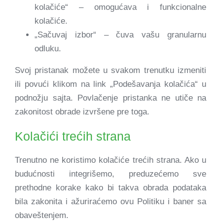
kolačiće“ – omogućava i funkcionalne
kolačiće.
„Sačuvaj izbor“ – čuva vašu granularnu
odluku.
Svoj pristanak možete u svakom trenutku izmeniti
ili povući klikom na link „Podešavanja kolačića“ u
podnožju sajta. Povlačenje pristanka ne utiče na
zakonitost obrade izvršene pre toga.
Kolačići trećih strana
Trenutno ne koristimo kolačiće trećih strana. Ako u
budućnosti integrišemo, preduzećemo sve
prethodne korake kako bi takva obrada podataka
bila zakonita i ažuriraćemo ovu Politiku i baner sa
obaveštenjem.