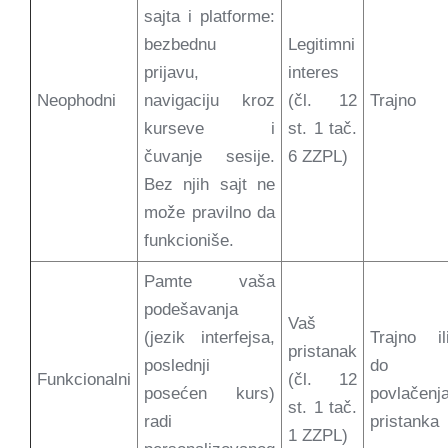
sajta i platforme:
bezbednu
Legitimni
prijavu,
interes
Neophodni
navigaciju kroz
(čl. 12
Trajno
kurseve i
st. 1 tač.
čuvanje sesije.
6 ZZPL)
Bez njih sajt ne
može pravilno da
funkcioniše.
Pamte vaša
podešavanja
Vaš
(jezik interfejsa,
Trajno il
pristanak
poslednji
do
Funkcionalni
(čl. 12
posećen kurs)
povlačenj
st. 1 tač.
radi
pristanka
1 ZZPL)