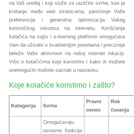
na Vaš uređaj i koji služe za različite svrhe, kao je
kretanje među web stranicama, pamćenje Vaše
preferencije i generalna optimizacija Vašeg
korisničkog iskustva na internetu. Korišćenje
kolačića na sajtu i e-learning platformi omogućava
Vam da uživate u kvalitetnijim posetama i preciznije
beleže Vaše aktivnosti na našoj internet lokaciji.
Više o kolačićima koje koristimo i kako ih možete
onemogućiti možete saznati u nastavku.
Koje kolačiće koristimo i zašto?
Pravni
Rok
Kategorija
Svrha
osnov
čuvanja
Omogućavaju
osnovne funkcije