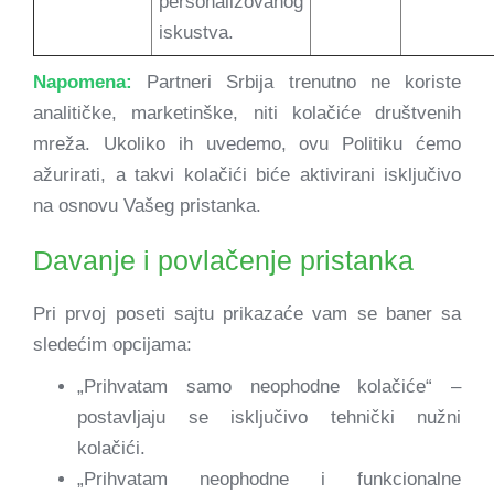
personalizovanog
iskustva.
Napomena:
Partneri Srbija trenutno ne koriste
analitičke, marketinške, niti kolačiće društvenih
mreža. Ukoliko ih uvedemo, ovu Politiku ćemo
ažurirati, a takvi kolačići biće aktivirani isključivo
na osnovu Vašeg pristanka.
Davanje i povlačenje pristanka
Pri prvoj poseti sajtu prikazaće vam se baner sa
sledećim opcijama:
„Prihvatam samo neophodne kolačiće“ –
postavljaju se isključivo tehnički nužni
kolačići.
„Prihvatam neophodne i funkcionalne