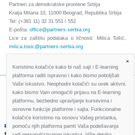
Partneri za demokratske promene Srbija
Kralja Milana 10, 11000 Beograd, Republika Srbija
Tel: (+381 11) 32 31 551 / 552
E-pošta:
office@partners-serbia.org
Lice za zaštitu podataka o ličnosti: Milica Tošić,
milica.tosic@partners-serbia.org
×
Koristimo kolačiće kako bi naš sajt i E-learning
platforma radili ispravno i kako bismo poboljšali
Vaše iskustvo. Neophodni kolačići su uvek aktivni,
kako bismo Vam omogućili prijavu na E-learning
platformu, bezbedno upravljanje kursevima i
osnovne funkcije platforme i sajta. Funkcionalne
kolačiće koristimo na osnovu Vašeg pristanka,
pomoću njih platforma pamti Vaša podešavanja
office@partners-serbia.org
radi personalizovanog iskustva. Više detalja