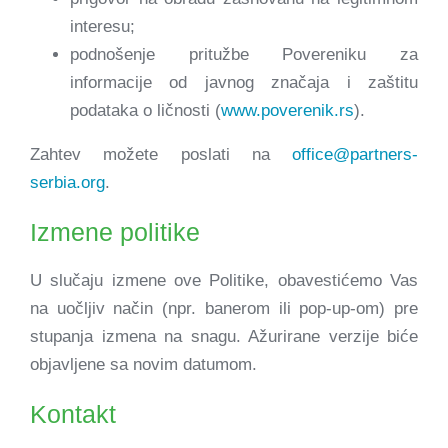
interesu;
podnošenje pritužbe Povereniku za
informacije od javnog značaja i zaštitu
podataka o ličnosti (
www.poverenik.rs
).
Zahtev možete poslati na
office@partners-
serbia.org
.
Izmene politike
U slučaju izmene ove Politike, obavestićemo Vas
na uočljiv način (npr. banerom ili pop-up-om) pre
stupanja izmena na snagu. Ažurirane verzije biće
objavljene sa novim datumom.
Kontakt