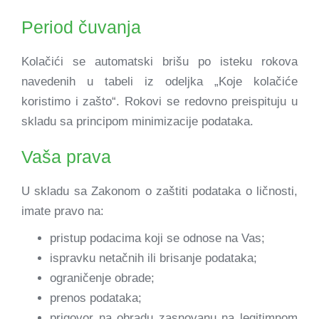
Period čuvanja
Kolačići se automatski brišu po isteku rokova
navedenih u tabeli iz odeljka „Koje kolačiće
koristimo i zašto“. Rokovi se redovno preispituju u
skladu sa principom minimizacije podataka.
Vaša prava
U skladu sa Zakonom o zaštiti podataka o ličnosti,
imate pravo na:
pristup podacima koji se odnose na Vas;
ispravku netačnih ili brisanje podataka;
ograničenje obrade;
prenos podataka;
prigovor na obradu zasnovanu na legitimnom