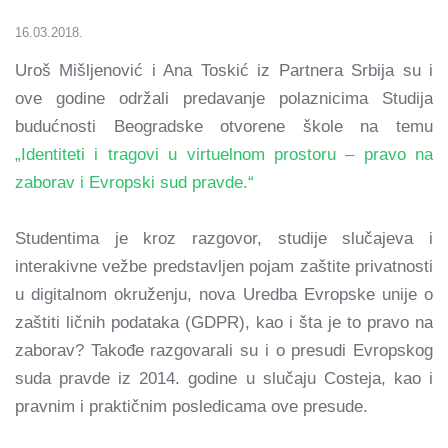
16.03.2018.
Uroš Mišljenović i Ana Toskić iz Partnera Srbija su i
ove godine održali predavanje polaznicima Studija
budućnosti Beogradske otvorene škole na temu
„Identiteti i tragovi u virtuelnom prostoru – pravo na
zaborav i Evropski sud pravde.“
Studentima je kroz razgovor, studije slučajeva i
interakivne vežbe predstavljen pojam zaštite privatnosti
u digitalnom okruženju, nova Uredba Evropske unije o
zaštiti ličnih podataka (GDPR), kao i šta je to pravo na
zaborav? Takođe razgovarali su i o presudi Evropskog
suda pravde iz 2014. godine u slučaju Costeja, kao i
pravnim i praktičnim posledicama ove presude.