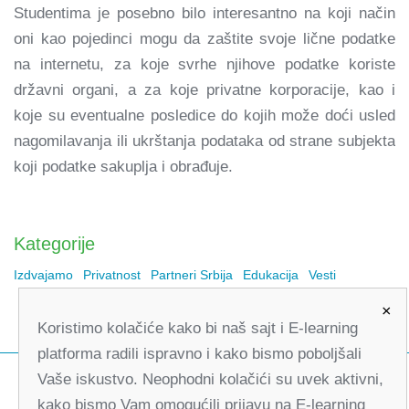
Studentima je posebno bilo interesantno na koji način
oni kao pojedinci mogu da zaštite svoje lične podatke
na internetu, za koje svrhe njihove podatke koriste
državni organi, a za koje privatne korporacije, kao i
koje su eventualne posledice do kojih može doći usled
nagomilavanja ili ukrštanja podataka od strane subjekta
koji podatke sakuplja i obrađuje.
Kategorije
Izdvajamo
Privatnost
Partneri Srbija
Edukacija
Vesti
×
Koristimo kolačiće kako bi naš sajt i E-learning
platforma radili ispravno i kako bismo poboljšali
Vaše iskustvo. Neophodni kolačići su uvek aktivni,
kako bismo Vam omogućili prijavu na E-learning