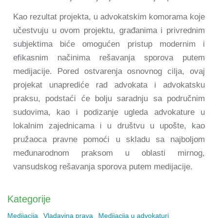
Kao rezultat projekta, u advokatskim komorama koje
učestvuju u ovom projektu, građanima i privrednim
subjektima biće omogućen pristup modernim i
efikasnim načinima rešavanja sporova putem
medijacije. Pored ostvarenja osnovnog cilja, ovaj
projekat unaprediće rad advokata i advokatsku
praksu, podstaći će bolju saradnju sa područnim
sudovima, kao i podizanje ugleda advokature u
lokalnim zajednicama i u društvu u upošte, kao
pružaoca pravne pomoći u skladu sa najboljom
međunarodnom praksom u oblasti mirnog,
vansudskog rešavanja sporova putem medijacije.
Kategorije
Medijacija
Vladavina prava
Medijacija u advokaturi