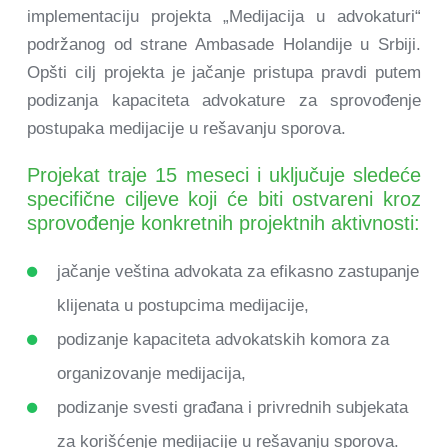
implementaciju projekta „Medijacija u advokaturi“
podržanog od strane Ambasade Holandije u Srbiji.
Opšti cilj projekta je jačanje pristupa pravdi putem
podizanja kapaciteta advokature za sprovođenje
postupaka medijacije u rešavanju sporova.
Projekat traje 15 meseci i uključuje sledeće
specifične ciljeve koji će biti ostvareni kroz
sprovođenje konkretnih projektnih aktivnosti:
jačanje veština advokata za efikasno zastupanje
klijenata u postupcima medijacije,
podizanje kapaciteta advokatskih komora za
organizovanje medijacija,
podizanje svesti građana i privrednih subjekata
za korišćenje medijacije u rešavanju sporova.