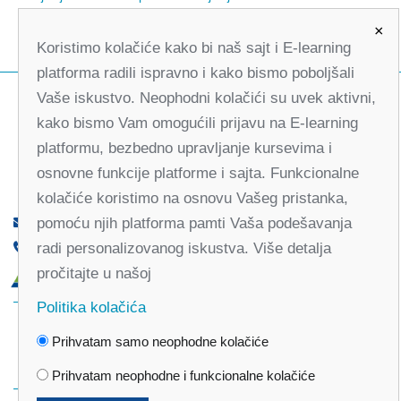
×
Koristimo kolačiće kako bi naš sajt i E-learning
platforma radili ispravno i kako bismo poboljšali
Vaše iskustvo. Neophodni kolačići su uvek aktivni,
kako bismo Vam omogućili prijavu na E-learning
platformu, bezbedno upravljanje kursevima i
osnovne funkcije platforme i sajta. Funkcionalne
kolačiće koristimo na osnovu Vašeg pristanka,
pomoću njih platforma pamti Vaša podešavanja
office@partners-serbia.org
radi personalizovanog iskustva. Više detalja
(+381 11) 32 31 551, (+381 11) 32 31 552
pročitajte u našoj
Kralja Milana 10, 11000 Beograd, Srbija
Politika kolačića
Facebook
Twitter
Youtube
Linked
Prihvatam samo neophodne kolačiće
In
Vimeo
Instagram
Prihvatam neophodne i funkcionalne kolačiće