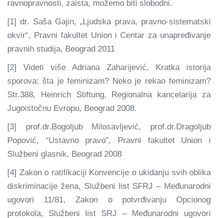
ravnopravnosti, zaista, možemo biti slobodni.
[1] dr. Saša Gajin, „Ljudska prava, pravno-sistematski
okvir“, Pravni fakultet Union i Centar za unapređivanje
pravnih studija, Beograd 2011
[2] Videti više Adriana Zaharijević, Kratka istorija
sporova: šta je feminizam? Neko je rekao feminizam?
Str.388, Heinrich Stiftung, Regionalna kancelarija za
Jugoistočnu Evropu, Beograd 2008.
[3] prof.dr.Bogoljub Milosavljević, prof.dr.Dragoljub
Popović, “Ustavno pravo”, Pravni fakultet Union i
Službeni glasnik, Beograd 2008
[4] Zakon o ratifikaciji Konvencije o ukidanju svih oblika
diskriminacije žena, Službeni list SFRJ – Međunarodni
ugovori 11/81, Zakon o potvrđivanju Opcionog
protokola, Službeni list SRJ – Međunarodni ugovori