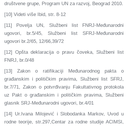
društvene grupe, Program UN za razvoj, Beograd 2010.
[10] Videti više Ibid, str. 8-12
[11] Povelja UN, Službeni list FNRJ-Međunarodni
ugovori, br.5/45, Službeni list SFRJ-Međunarodni
ugovori br.2/65, 12/66,39/72
[12] Opšta deklaracija o pravu čoveka, Službeni list
FNRJ, br.0/48
[13] Zakon o ratifikaciji Međunarodnog pakta o
građanskim i političkim pravima, Službeni list SFRJ,
br.7/71, Zakon o potvrđivanju Fakultativnog protokola
uz Pakt o građanskim i političkim pravima, Službeni
glasnik SRJ-Međunarodni ugovori, br.4/01
[14] Ur.Ivana Milojević i Slobodanka Markov, Uvod u
rodne teorije, str.297,Centar za rodne studije ACIMSI,