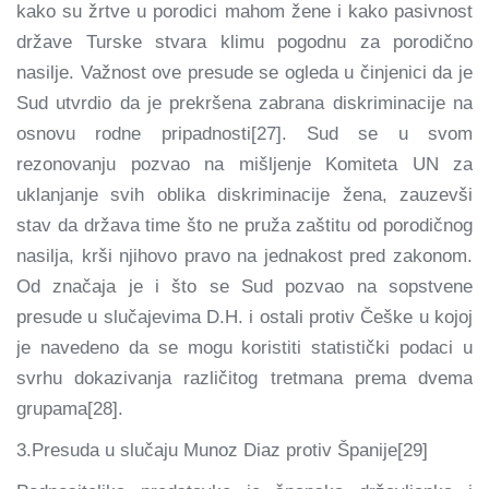
kako su žrtve u porodici mahom žene i kako pasivnost
države Turske stvara klimu pogodnu za porodično
nasilje. Važnost ove presude se ogleda u činjenici da je
Sud utvrdio da je prekršena zabrana diskriminacije na
osnovu rodne pripadnosti[27]. Sud se u svom
rezonovanju pozvao na mišljenje Komiteta UN za
uklanjanje svih oblika diskriminacije žena, zauzevši
stav da država time što ne pruža zaštitu od porodičnog
nasilja, krši njihovo pravo na jednakost pred zakonom.
Od značaja je i što se Sud pozvao na sopstvene
presude u slučajevima D.H. i ostali protiv Češke u kojoj
je navedeno da se mogu koristiti statistički podaci u
svrhu dokazivanja različitog tretmana prema dvema
grupama[28].
3.Presuda u slučaju Munoz Diaz protiv Španije[29]