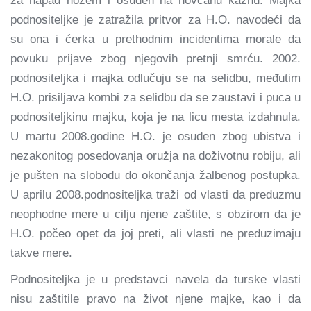
za napad nožem i osuđen na novčanu kaznu. Majka
podnositeljke je zatražila pritvor za H.O. navodeći da
su ona i ćerka u prethodnim incidentima morale da
povuku prijave zbog njegovih pretnji smrću. 2002.
podnositeljka i majka odlučuju se na selidbu, međutim
H.O. prisiljava kombi za selidbu da se zaustavi i puca u
podnositeljkinu majku, koja je na licu mesta izdahnula.
U martu 2008.godine H.O. je osuđen zbog ubistva i
nezakonitog posedovanja oružja na doživotnu robiju, ali
je pušten na slobodu do okončanja žalbenog postupka.
U aprilu 2008.podnositeljka traži od vlasti da preduzmu
neophodne mere u cilju njene zaštite, s obzirom da je
H.O. počeo opet da joj preti, ali vlasti ne preduzimaju
takve mere.
Podnositeljka je u predstavci navela da turske vlasti
nisu zaštitile pravo na život njene majke, kao i da