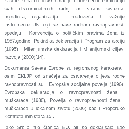
zaštite žena od diskriminacije i obezbediti eliminaciju
svih diskriminatornih radnji od strane sistema,
pojedinca, organizacija i preduzeća. U važnije
instrumente UN koji se bave rodnom ravnopravnosti
spadaju i Konvencija o političkim pravima žena iz
1957.godine, Pekinška deklaracija i Program za akciju
(1995) i Milenijumska deklaracija i Milenijumski ciljevi
razvoja (2000)[14].
Dokumenta Saveta Evrope su regionalnog karaktera i
osim EKLJP od značaja za ostvarenje ciljeva rodne
ravnopravnosti su i Evropska socijalna povelja (1996),
Evropska deklaracija o ravnopravnosti žena i
muškaraca (1988), Povelja o ravnopravnosti žena i
muškaraca u lokalnom životu (2006) kao i Preporuke
Komiteta ministara[15].
Iako Srbija nije članica EU, ali se deklarisala kao