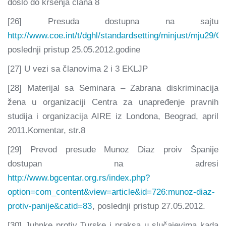
došlo do kršenja člana 8
[26] Presuda dostupna na sajtu
http://www.coe.int/t/dghl/standardsetting/minjust
poslednji pristup 25.05.2012.godine
[27] U vezi sa članovima 2 i 3 EKLJP
[28] Materijal sa Seminara – Zabrana diskriminacija
žena u organizaciji Centra za unapređenje pravnih
studija i organizacija AIRE iz Londona, Beograd, april
2011.Komentar, str.8
[29] Prevod presude Munoz Diaz proiv Španije
dostupan na adresi
http://www.bgcentar.org.rs/index.php?
option=com_content&view=article&id=726:munoz-diaz-
protiv-panije&catid=83
, poslednji pristup 27.05.2012.
[30] Juhnke protiv Turske i praksa u slučajevima kada