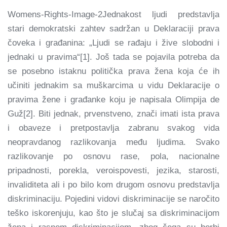
Womens-Rights-Image-2Jednakost ljudi predstavlja
stari demokratski zahtev sadržan u Deklaraciji prava
čoveka i građanina: „Ljudi se rađaju i žive slobodni i
jednaki u pravima“[1]. Još tada se pojavila potreba da
se posebno istaknu politička prava žena koja će ih
učiniti jednakim sa muškarcima u vidu Deklaracije o
pravima žene i građanke koju je napisala Olimpija de
Guž[2]. Biti jednak, prvenstveno, znači imati ista prava
i obaveze i pretpostavlja zabranu svakog vida
neopravdanog razlikovanja među ljudima. Svako
razlikovanje po osnovu rase, pola, nacionalne
pripadnosti, porekla, veroispovesti, jezika, starosti,
invaliditeta ali i po bilo kom drugom osnovu predstavlja
diskriminaciju. Pojedini vidovi diskriminacije se naročito
teško iskorenjuju, kao što je slučaj sa diskriminacijom