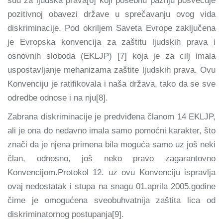
sud za ljudska prava[6] koji posebnu pažnju posvećuje
pozitivnoj obavezi države u sprečavanju ovog vida
diskriminacije. Pod okriljem Saveta Evrope zaključena
je Evropska konvencija za zaštitu ljudskih prava i
osnovnih sloboda (EKLJP) [7] koja je za cilj imala
uspostavljanje mehanizama zaštite ljudskih prava. Ovu
Konvenciju je ratifikovala i naša država, tako da se sve
odredbe odnose i na nju[8].
Zabrana diskriminacije je predviđena članom 14 EKLJP,
ali je ona do nedavno imala samo pomoćni karakter, što
znači da je njena primena bila moguća samo uz još neki
član, odnosno, još neko pravo zagarantovno
Konvencijom.Protokol 12. uz ovu Konvenciju ispravlja
ovaj nedostatak i stupa na snagu 01.aprila 2005.godine
čime je omogućena sveobuhvatnija zaštita lica od
diskriminatornog postupanja[9].