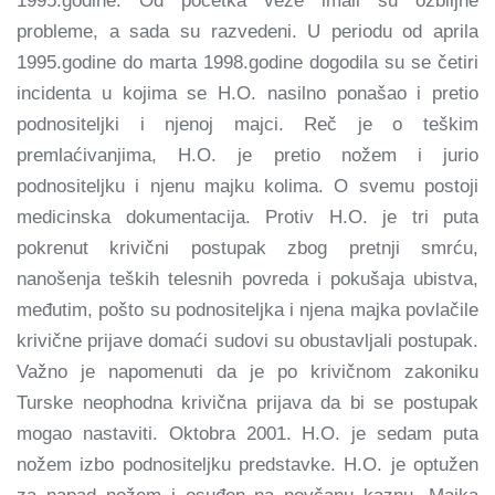
1995.godine. Od početka veze imali su ozbiljne
probleme, a sada su razvedeni. U periodu od aprila
1995.godine do marta 1998.godine dogodila su se četiri
incidenta u kojima se H.O. nasilno ponašao i pretio
podnositeljki i njenoj majci. Reč je o teškim
premlaćivanjima, H.O. je pretio nožem i jurio
podnositeljku i njenu majku kolima. O svemu postoji
medicinska dokumentacija. Protiv H.O. je tri puta
pokrenut krivični postupak zbog pretnji smrću,
nanošenja teških telesnih povreda i pokušaja ubistva,
međutim, pošto su podnositeljka i njena majka povlačile
krivične prijave domaći sudovi su obustavljali postupak.
Važno je napomenuti da je po krivičnom zakoniku
Turske neophodna krivična prijava da bi se postupak
mogao nastaviti. Oktobra 2001. H.O. je sedam puta
nožem izbo podnositeljku predstavke. H.O. je optužen