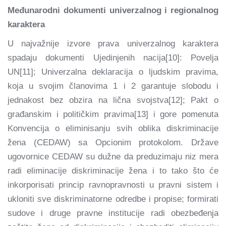
Međunarodni dokumenti univerzalnog i regionalnog
karaktera
U najvažnije izvore prava univerzalnog karaktera
spadaju dokumenti Ujedinjenih nacija[10]: Povelja
UN[11]; Univerzalna deklaracija o ljudskim pravima,
koja u svojim članovima 1 i 2 garantuje slobodu i
jednakost bez obzira na lična svojstva[12]; Pakt o
građanskim i političkim pravima[13] i gore pomenuta
Konvencija o eliminisanju svih oblika diskriminacije
žena (CEDAW) sa Opcionim protokolom. Države
ugovornice CEDAW su dužne da preduzimaju niz mera
radi eliminacije diskriminacije žena i to tako što će
inkorporisati princip ravnopravnosti u pravni sistem i
ukloniti sve diskriminatorne odredbe i propise; formirati
sudove i druge pravne institucije radi obezbeđenja