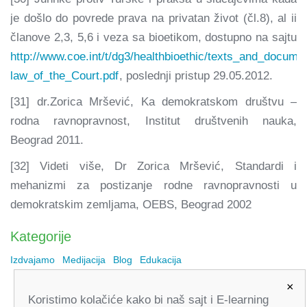
je došlo do povrede prava na privatan život (čl.8), al ii
članove 2,3, 5,6 i veza sa bioetikom, dostupno na sajtu
http://www.coe.int/t/dg3/healthbioethic/texts_and_docum
law_of_the_Court.pdf
, poslednji pristup 29.05.2012.
[31] dr.Zorica Mršević, Ka demokratskom društvu –
rodna ravnopravnost, Institut društvenih nauka,
Beograd 2011.
[32] Videti više, Dr Zorica Mršević, Standardi i
mehanizmi za postizanje rodne ravnopravnosti u
demokratskim zemljama, OEBS, Beograd 2002
Kategorije
Izdvajamo
Medijacija
Blog
Edukacija
×
Koristimo kolačiće kako bi naš sajt i E-learning