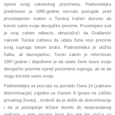
ispred svog zakonskog prezimena. Podnositeljka
predstavke je 1995.godine inicirala postupak pred
prvostepenim sudom u Turskoj tražeći dozvolu da
koristi samo svoje devojačko prezime. Prvostepeni sud
je ovaj zahtev odbacio, obrazlažući da Građanski
zakonik Turske zahteva da udata žena nosi prezime
svog supruga tokom braka. Podnositeljka je uložila
žalbu, ali bezuspešno. Turski zakon je reformisan
1997.godine i dopušteno je da udate žene stave svoje
devojačko prezime ispred prezimena supruga, ali ne da
mogu koristiti samo svoje.
Podnositeljka se pozvala na povredu člana 14 (zabrana
diskriminacjie) zajedno sa članom 8 (pravo na zaštitu
privatnog života) , tvrdivši da je došlo do diskriminacije
i da je postupanje države dovelo do neopravdanog
mešanja u njen privatni život što nije bio slučaj za