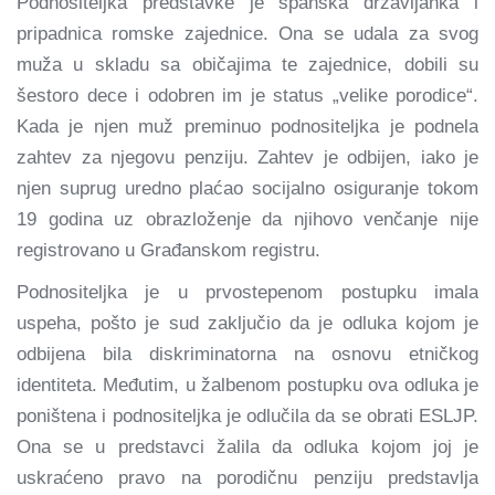
Podnositeljka predstavke je španska državljanka i
pripadnica romske zajednice. Ona se udala za svog
muža u skladu sa običajima te zajednice, dobili su
šestoro dece i odobren im je status „velike porodice“.
Kada je njen muž preminuo podnositeljka je podnela
zahtev za njegovu penziju. Zahtev je odbijen, iako je
njen suprug uredno plaćao socijalno osiguranje tokom
19 godina uz obrazloženje da njihovo venčanje nije
registrovano u Građanskom registru.
Podnositeljka je u prvostepenom postupku imala
uspeha, pošto je sud zaključio da je odluka kojom je
odbijena bila diskriminatorna na osnovu etničkog
identiteta. Međutim, u žalbenom postupku ova odluka je
poništena i podnositeljka je odlučila da se obrati ESLJP.
Ona se u predstavci žalila da odluka kojom joj je
uskraćeno pravo na porodičnu penziju predstavlja