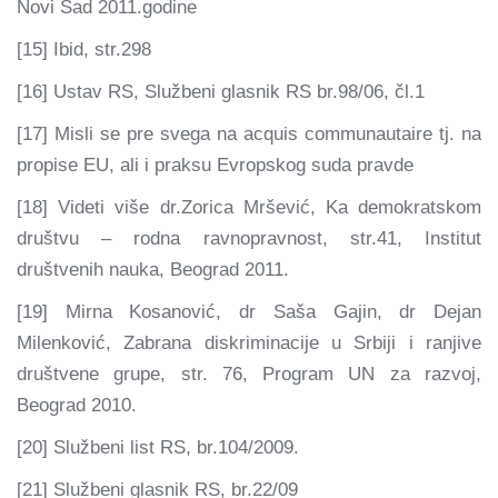
Novi Sad 2011.godine
[15] Ibid, str.298
[16] Ustav RS, Službeni glasnik RS br.98/06, čl.1
[17] Misli se pre svega na acquis communautaire tj. na
propise EU, ali i praksu Evropskog suda pravde
[18] Videti više dr.Zorica Mršević, Ka demokratskom
društvu – rodna ravnopravnost, str.41, Institut
društvenih nauka, Beograd 2011.
[19] Mirna Kosanović, dr Saša Gajin, dr Dejan
Milenković, Zabrana diskriminacije u Srbiji i ranjive
društvene grupe, str. 76, Program UN za razvoj,
Beograd 2010.
[20] Službeni list RS, br.104/2009.
[21] Službeni glasnik RS, br.22/09