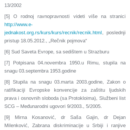
13/2002
[5] O rodnoj ravnopravnosti videti više na stranici
http://www.e-
jednakost.org.rs/kurs/kurs/recnik/recnik.html
, poslednji
pristup 18.05.2012., „Rečnik pojmova“
[6] Sud Saveta Evrope, sa sedištem u Strazburu
[7] Potpisana 04.novembra 1950.u Rimu, stupila na
snagu 03.septembra 1953.godine
[8] Stupila na snagu 03.marta 2003.godine, Zakon o
ratifikaciji Evropske konvencije za zaštitu ljudskih
prava i osnovnih sloboda (sa Protokloima), Službeni list
SCG – Međunarodni ugovori 9/2003., 5/2005.
[9] Mirna Kosanović, dr Saša Gajin, dr Dejan
Milenković, Zabrana diskriminacije u Srbiji i ranjive