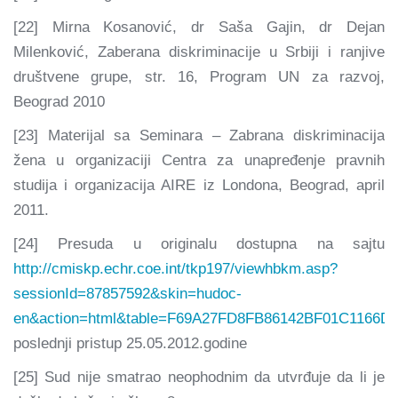
[22] Mirna Kosanović, dr Saša Gajin, dr Dejan
Milenković, Zaberana diskriminacije u Srbiji i ranjive
društvene grupe, str. 16, Program UN za razvoj,
Beograd 2010
[23] Materijal sa Seminara – Zabrana diskriminacija
žena u organizaciji Centra za unapređenje pravnih
studija i organizacija AIRE iz Londona, Beograd, april
2011.
[24] Presuda u originalu dostupna na sajtu
http://cmiskp.echr.coe.int/tkp197/viewhbkm.asp?
sessionId=87857592&skin=hudoc-
en&action=html&table=F69A27FD8FB86142BF01C1166DE
poslednji pristup 25.05.2012.godine
[25] Sud nije smatrao neophodnim da utvrđuje da li je