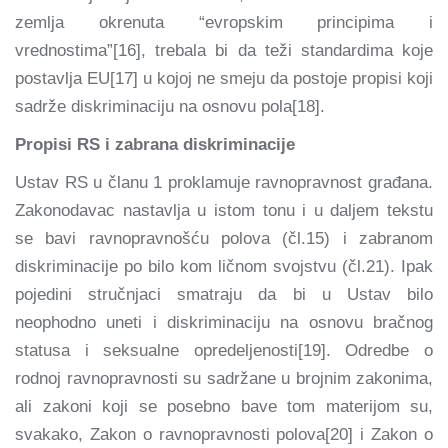
zemlja okrenuta “evropskim principima i
vrednostima”[16], trebala bi da teži standardima koje
postavlja EU[17] u kojoj ne smeju da postoje propisi koji
sadrže diskriminaciju na osnovu pola[18].
Propisi RS i zabrana diskriminacije
Ustav RS u članu 1 proklamuje ravnopravnost građana.
Zakonodavac nastavlja u istom tonu i u daljem tekstu
se bavi ravnopravnošću polova (čl.15) i zabranom
diskriminacije po bilo kom ličnom svojstvu (čl.21). Ipak
pojedini stručnjaci smatraju da bi u Ustav bilo
neophodno uneti i diskriminaciju na osnovu bračnog
statusa i seksualne opredeljenosti[19]. Odredbe o
rodnoj ravnopravnosti su sadržane u brojnim zakonima,
ali zakoni koji se posebno bave tom materijom su,
svakako, Zakon o ravnopravnosti polova[20] i Zakon o