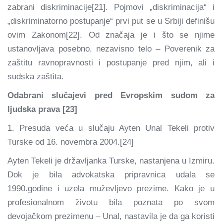
zabrani diskriminacije[21]. Pojmovi „diskriminacija“ i
„diskriminatorno postupanje“ prvi put se u Srbiji definišu
ovim Zakonom[22]. Od značaja je i što se njime
ustanovljava posebno, nezavisno telo – Poverenik za
zaštitu ravnopravnosti i postupanje pred njim, ali i
sudska zaštita.
Odabrani slučajevi pred Evropskim sudom za
ljudska prava [23]
1. Presuda veća u slučaju Ayten Unal Tekeli protiv
Turske od 16. novembra 2004.[24]
Ayten Tekeli je državljanka Turske, nastanjena u Izmiru.
Dok je bila advokatska pripravnica udala se
1990.godine i uzela muževljevo prezime. Kako je u
profesionalnom životu bila poznata po svom
devojačkom prezimenu – Unal, nastavila je da ga koristi