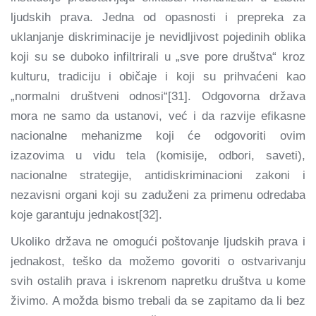
ljudskih prava. Jedna od opasnosti i prepreka za
uklanjanje diskriminacije je nevidljivost pojedinih oblika
koji su se duboko infiltrirali u „sve pore društva“ kroz
kulturu, tradiciju i običaje i koji su prihvaćeni kao
„normalni društveni odnosi“[31]. Odgovorna država
mora ne samo da ustanovi, već i da razvije efikasne
nacionalne mehanizme koji će odgovoriti ovim
izazovima u vidu tela (komisije, odbori, saveti),
nacionalne strategije, antidiskriminacioni zakoni i
nezavisni organi koji su zaduženi za primenu odredaba
koje garantuju jednakost[32].
Ukoliko država ne omogući poštovanje ljudskih prava i
jednakost, teško da možemo govoriti o ostvarivanju
svih ostalih prava i iskrenom napretku društva u kome
živimo. A možda bismo trebali da se zapitamo da li bez