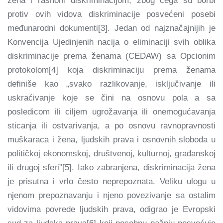
žena i rasnom diskriminacijom, zbog čega su borbi
protiv ovih vidova diskriminacije posvećeni posebi
međunarodni dokumenti[3]. Jedan od najznačajnijih je
Konvencija Ujedinjenih nacija o eliminaciji svih oblika
diskriminacije prema ženama (CEDAW) sa Opcionim
protokolom[4] koja diskriminaciju prema ženama
definiše kao „svako razlikovanje, isključivanje ili
uskraćivanje koje se čini na osnovu pola a sa
posledicom ili ciljem ugrožavanja ili onemogućavanja
sticanja ili ostvarivanja, a po osnovu ravnopravnosti
muškaraca i žena, ljudskih prava i osnovnih sloboda u
političkoj ekonomskoj, društvenoj, kulturnoj, građanskoj
ili drugoj sferi”[5]. Iako zabranjena, diskriminacija žena
je prisutna i vrlo često neprepoznata. Veliku ulogu u
njenom prepoznavanju i njeno povezivanje sa ostalim
vidovima povrede ljudskih prava, odigrao je Evropski