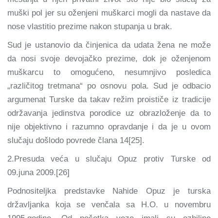
muški pol jer su oženjeni muškarci mogli da nastave da
nose vlastitio prezime nakon stupanja u brak.
Sud je ustanovio da činjenica da udata žena ne može
da nosi svoje devojačko prezime, dok je oženjenom
muškarcu to omogućeno, nesumnjivo posledica
„različitog tretmana“ po osnovu pola. Sud je odbacio
argumenat Turske da takav režim proističe iz tradicije
održavanja jedinstva porodice uz obrazloženje da to
nije objektivno i razumno opravdanje i da je u ovom
slučaju došlodo povrede člana 14[25].
2.Presuda veća u slučaju Opuz protiv Turske od
09.juna 2009.[26]
Podnositeljka predstavke Nahide Opuz je turska
državljanka koja se venčala sa H.O. u novembru