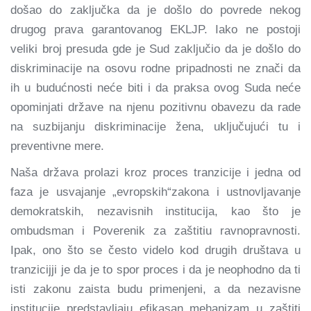
došao do zaključka da je došlo do povrede nekog
drugog prava garantovanog EKLJP. Iako ne postoji
veliki broj presuda gde je Sud zaključio da je došlo do
diskriminacije na osovu rodne pripadnosti ne znači da
ih u budućnosti neće biti i da praksa ovog Suda neće
opominjati države na njenu pozitivnu obavezu da rade
na suzbijanju diskriminacije žena, uključujući tu i
preventivne mere.
Naša država prolazi kroz proces tranzicije i jedna od
faza je usvajanje „evropskih“zakona i ustnovljavanje
demokratskih, nezavisnih institucija, kao što je
ombudsman i Poverenik za zaštitiu ravnopravnosti.
Ipak, ono što se često videlo kod drugih društava u
tranzicijji je da je to spor proces i da je neophodno da ti
isti zakonu zaista budu primenjeni, a da nezavisne
institucije predstavljaju efikasan mehanizam u zaštiti