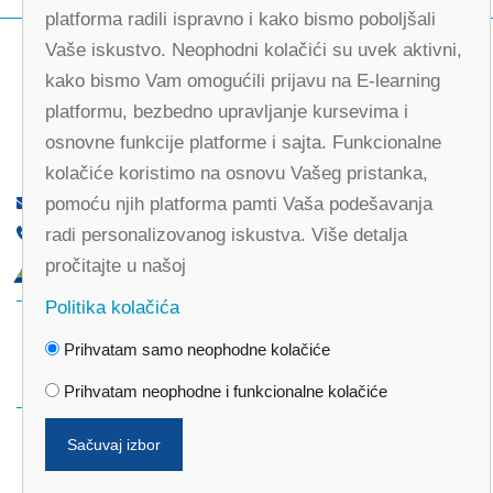
platforma radili ispravno i kako bismo poboljšali
Vaše iskustvo. Neophodni kolačići su uvek aktivni,
kako bismo Vam omogućili prijavu na E-learning
platformu, bezbedno upravljanje kursevima i
osnovne funkcije platforme i sajta. Funkcionalne
kolačiće koristimo na osnovu Vašeg pristanka,
pomoću njih platforma pamti Vaša podešavanja
office@partners-serbia.org
radi personalizovanog iskustva. Više detalja
(+381 11) 32 31 551, (+381 11) 32 31 552
pročitajte u našoj
Kralja Milana 10, 11000 Beograd, Srbija
Politika kolačića
Facebook
Twitter
Youtube
Linked
Prihvatam samo neophodne kolačiće
In
Vimeo
Instagram
Prihvatam neophodne i funkcionalne kolačiće
Sačuvaj izbor
Politika privatnosti
Politika kolačića