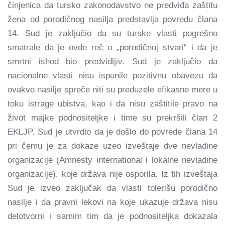
činjenica da tursko zakonodavstvo ne predviđa zaštitu
žena od porodičnog nasilja predstavlja povredu člana
14. Sud je zaključio da su turske vlasti pogrešno
smatrale da je ovde reč o „porodičnoj stvari“ i da je
smrtni ishod bio predvidljiv. Sud je zaključio da
nacionalne vlasti nisu ispunile pozitivnu obavezu da
ovakvo nasilje spreče niti su preduzele efikasne mere u
toku istrage ubistva, kao i da nisu zaštitile pravo na
život majke podnositeljke i time su prekršili član 2
EKLJP. Sud je utvrdio da je došlo do povrede člana 14
pri čemu je za dokaze uzeo izveštaje dve nevladine
organizacije (Amnesty international i lokalne nevladine
organizacije), koje država nije osporila. Iz tih izveštaja
Sud je izveo zaključak da vlasti tolerišu porodično
nasilje i da pravni lekovi na koje ukazuje država nisu
delotvorni i samim tim da je podnositeljka dokazala