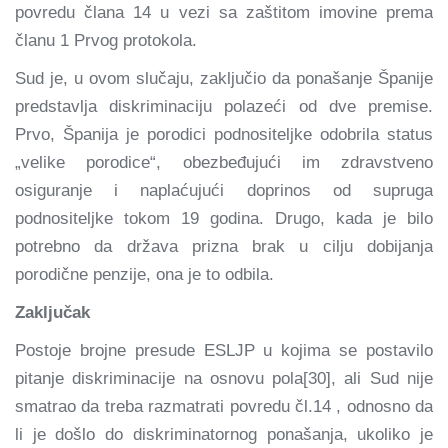
povredu člana 14 u vezi sa zaštitom imovine prema
članu 1 Prvog protokola.
Sud je, u ovom slučaju, zaključio da ponašanje Španije
predstavlja diskriminaciju polazeći od dve premise.
Prvo, Španija je porodici podnositeljke odobrila status
„velike porodice“, obezbeđujući im zdravstveno
osiguranje i naplaćujući doprinos od supruga
podnositeljke tokom 19 godina. Drugo, kada je bilo
potrebno da država prizna brak u cilju dobijanja
porodične penzije, ona je to odbila.
Zaključak
Postoje brojne presude ESLJP u kojima se postavilo
pitanje diskriminacije na osnovu pola[30], ali Sud nije
smatrao da treba razmatrati povredu čl.14 , odnosno da
li je došlo do diskriminatornog ponašanja, ukoliko je