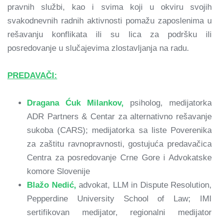
pravnih službi, kao i svima koji u okviru svojih
svakodnevnih radnih aktivnosti pomažu zaposlenima u
rešavanju konflikata ili su lica za podršku ili
posredovanje u slučajevima zlostavljanja na radu.
PREDAVAČI:
Dragana Ćuk Milankov,
psiholog, medijatorka
ADR Partners & Centar za alternativno rešavanje
sukoba (CARS); medijatorka sa liste Poverenika
za zaštitu ravnopravnosti, gostujuća predavačica
Centra za posredovanje Crne Gore i Advokatske
komore Slovenije
Blažo Nedić,
advokat, LLM in Dispute Resolution,
Pepperdine University School of Law; IMI
sertifikovan medijator, regionalni medijator