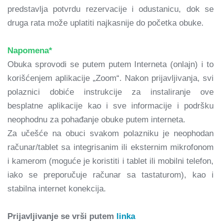
predstavlja potvrdu rezervacije i odustanicu, dok se
druga rata može uplatiti najkasnije do početka obuke.
Napomena*
Obuka sprovodi se putem putem Interneta (onlajn) i to
korišćenjem aplikacije „Zoom“. Nakon prijavljivanja, svi
polaznici dobiće instrukcije za instaliranje ove
besplatne aplikacije kao i sve informacije i podršku
neophodnu za pohađanje obuke putem interneta.
Za učešće na obuci svakom polazniku je neophodan
računar/tablet sa integrisanim ili eksternim mikrofonom
i kamerom (moguće je koristiti i tablet ili mobilni telefon,
iako se preporučuje računar sa tastaturom), kao i
stabilna internet konekcija.
Prijavljivanje se vrši putem
linka