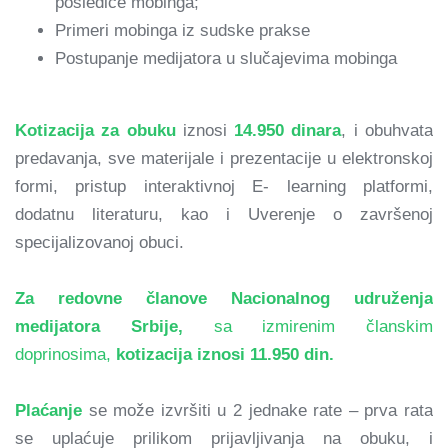
posledice mobinga;
Primeri mobinga iz sudske prakse
Postupanje medijatora u slučajevima mobinga
Kotizacija za obuku
iznosi
14.950 dinara
, i obuhvata
predavanja, sve materijale i prezentacije u elektronskoj
formi, pristup interaktivnoj E- learning platformi,
dodatnu literaturu, kao i Uverenje o završenoj
specijalizovanoj obuci.
Za redovne članove Nacionalnog udruženja
medijatora Srbije,
sa izmirenim članskim
doprinosima,
kotizacija iznosi 11.950 din.
Plaćanje
se može izvršiti u 2 jednake rate – prva rata
se uplaćuje prilikom prijavljivanja na obuku, i