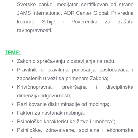
Svetske banke, medijator sertifikovan od strane
JAMS International, ADR Center Global, Privredne
komore Srbije i Poverenika za zaštitu
ravnopravnosti.
TEME:
Zakon o sprečavanju zlostavljanja na radu
Pravilnik o pravilima ponašanja poslodavaca i
zaposlenih u vezi sa primenom Zakona;
Krivičnopravna, prekršajna i disciplinska
dimenzija odgovornosti;
Razlikovanje diskriminacije od mobinga;
Faktori za nastanak mobinga;
Psihološke karakteristike žrtve i “mobera”;
Psihiloške, zdravstvene, socijalne i ekonomske