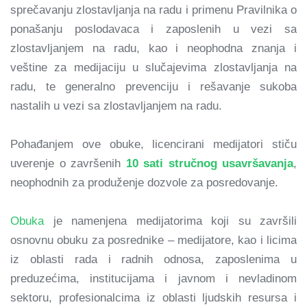
sprečavanju zlostavljanja na radu i primenu Pravilnika o
ponašanju poslodavaca i zaposlenih u vezi sa
zlostavljanjem na radu, kao i neophodna znanja i
veštine za medijaciju u slučajevima zlostavljanja na
radu, te generalno prevenciju i rešavanje sukoba
nastalih u vezi sa zlostavljanjem na radu.
Pohađanjem ove obuke, licencirani medijatori stiču
uverenje o završenih
10 sati stručnog usavršavanja
,
neophodnih za produženje dozvole za posredovanje.
Obuka
je namenjena medijatorima koji su završili
osnovnu obuku za posrednike – medijatore, kao i licima
iz oblasti rada i radnih odnosa, zaposlenima u
preduzećima, institucijama i javnom i nevladinom
sektoru, profesionalcima iz oblasti ljudskih resursa i