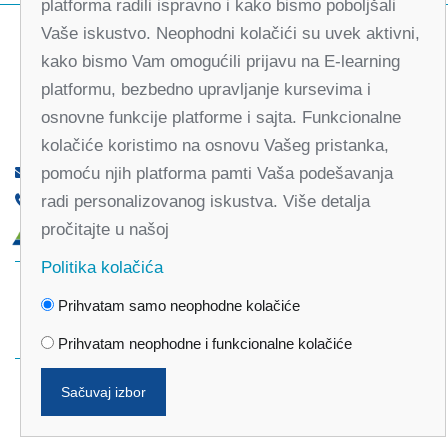
platforma radili ispravno i kako bismo poboljšali
Vaše iskustvo. Neophodni kolačići su uvek aktivni,
kako bismo Vam omogućili prijavu na E-learning
platformu, bezbedno upravljanje kursevima i
osnovne funkcije platforme i sajta. Funkcionalne
kolačiće koristimo na osnovu Vašeg pristanka,
pomoću njih platforma pamti Vaša podešavanja
office@partners-serbia.org
radi personalizovanog iskustva. Više detalja
(+381 11) 32 31 551, (+381 11) 32 31 552
pročitajte u našoj
Kralja Milana 10, 11000 Beograd, Srbija
Politika kolačića
Facebook
Twitter
Youtube
Linked
Prihvatam samo neophodne kolačiće
In
Vimeo
Instagram
Prihvatam neophodne i funkcionalne kolačiće
Sačuvaj izbor
Politika privatnosti
Politika kolačića