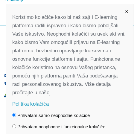
×
Koristimo kolačiće kako bi naš sajt i E-learning
platforma radili ispravno i kako bismo poboljšali
Vaše iskustvo. Neophodni kolačići su uvek aktivni,
kako bismo Vam omogućili prijavu na E-learning
platformu, bezbedno upravljanje kursevima i
osnovne funkcije platforme i sajta. Funkcionalne
kolačiće koristimo na osnovu Vašeg pristanka,
pomoću njih platforma pamti Vaša podešavanja
office@partners-serbia.org
radi personalizovanog iskustva. Više detalja
(+381 11) 32 31 551, (+381 11) 32 31 552
pročitajte u našoj
Kralja Milana 10, 11000 Beograd, Srbija
Politika kolačića
Facebook
Twitter
Youtube
Linked
Prihvatam samo neophodne kolačiće
In
Vimeo
Instagram
Prihvatam neophodne i funkcionalne kolačiće