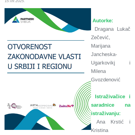
15.09.2025.
Autorke:
Dragana Lukač
Zečević,
Marijana
Jancheska-
Ugarkovikj i
Milena
Gvozdenović
Istraživačice i
saradnice na
istraživanju:
Ana Krstić i
Kristina