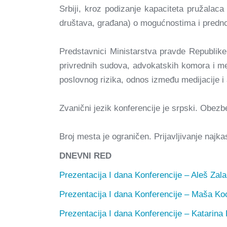
Srbiji, kroz podizanje kapaciteta pružalaca
društava, građana) o mogućnostima i predno
Predstavnici Ministarstva pravde Republik
privrednih sudova, advokatskih komora i me
poslovnog rizika, odnos između medijacije i a
Zvanični jezik konferencije je srpski. Obezb
Broj mesta je ograničen. Prijavljivanje najka
DNEVNI RED
Prezentacija I dana Konferencije – Aleš Zala
Prezentacija I dana Konferencije – Maša Ko
Prezentacija I dana Konferencije – Katarina 