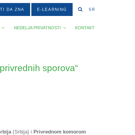
TI DA ZNA
E-LEARNING
SR
NEDELJA PRIVATNOSTI
KONTAKT
privrednih sporova“
rbija
(Srbija) i
Privrednom komorom