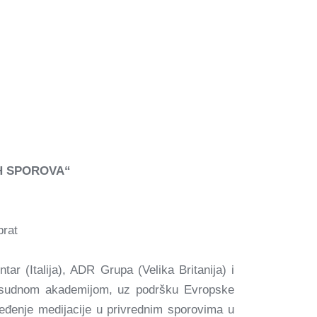
H SPOROVA“
prat
ar (Italija), ADR Grupa (Velika Britanija) i
vosudnom akademijom, uz podršku Evropske
ređenje medijacije u privrednim sporovima u