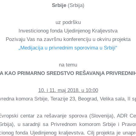
Srbije
(Srbija)
uz podršku
Investicionog fonda Ujedinjenog Kraljevstva
Pozivaju Vas na završnu konferenciju u okviru projekta
„Medijacija u privrednim sporovima u Srbiji“
na temu
JA KAO PRIMARNO SREDSTVO REŠAVANjA PRIVREDNI
10. i 11. maj 2018. u 10:00
vredna komora Srbije, Terazije 23, Beograd, Velika sala, II s
 Evropski centar za rešavanje sporova (Slovenija), ADR Cent
(Srbija), u saradnji sa Privrednom komorom Srbije i Pra
ionog fonda Ujedinjenog kraljevstva. Cilj projekta je unap