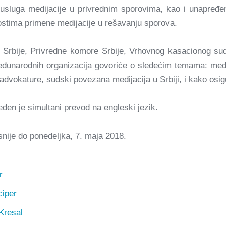
 usluga medijacije u privrednim sporovima, kao i unapređenj
stima primene medijacije u rešavanju sporova.
e Srbije, Privredne komore Srbije, Vrhovnog kasacionog su
đunarodnih organizacija govoriće o sledećim temama: medij
dvokature, sudski povezana medijacija u Srbiji, i kako osigur
eđen je simultani prevod na engleski jezik.
snije do ponedeljka, 7. maja 2018.
r
ciper
Kresal