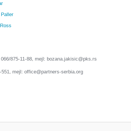
ar
 Paller
 Ross
, 066/875-11-88, mejl: bozana.jakisic@pks.rs
1-551, mejl: office@partners-serbia.org