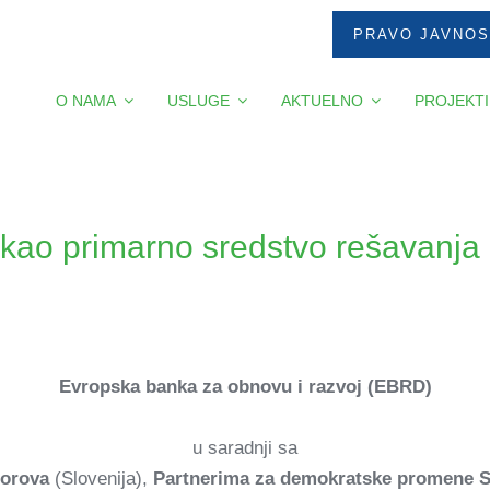
PRAVO JAVNOS
O NAMA
USLUGE
AKTUELNO
PROJEKTI
 kao primarno sredstvo rešavanja 
Evropska banka za obnovu i razvoj (EBRD)
u saradnji sa
porova
(Slovenija),
Partnerima za demokratske promene S