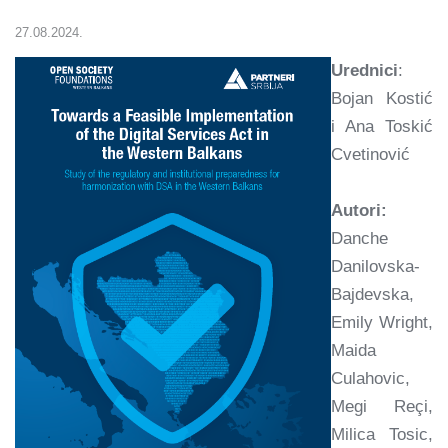
27.08.2024.
Urednici
:
Bojan Kostić
i Ana Toskić
Cvetinović
Autori:
Danche
Danilovska-
Bajdevska,
Emily Wright,
Maida
Culahovic,
Megi Reçi,
Milica Tosic,