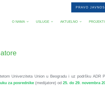
PRAVO JAVNOS
O NAMA
USLUGE
AKTUELNO
PROJEKTI
atore
ultetom Univerziteta Union u Beogradu i uz podršku ADR P
buku za posrednike
(medijatore) od
25. do 29. novembra 20