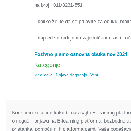
na broj i 011/3231-551.
Ukoliko želite da se prijavite za obuku, mol
Unapred se radujemo zajedničkom radu i oč
Pozivno pismo osnovna obuka nov 2024
Kategorije
Medijacija
Najave događaja
Vesti
Koristimo kolačiće kako bi naš sajt i E-learning platf
omogućili prijavu na E-learning platformu, bezbedno u
pristanka, pomoću njih platforma pamti Vaša podešavan