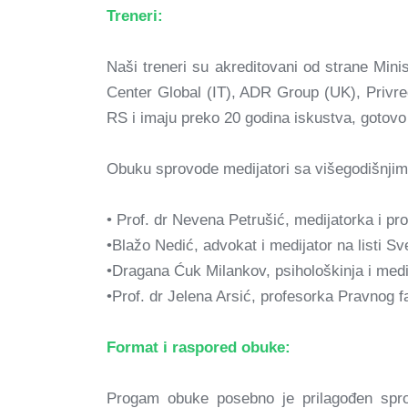
Treneri:
Naši treneri su akreditovani od strane M
Center Global (IT), ADR Group (UK), Privre
RS i imaju preko 20 godina iskustva, gotovo
Obuku sprovode medijatori sa višegodišnjim 
• Prof. dr Nevena Petrušić, medijatorka i pr
•Blažo Nedić, advokat i medijator na listi S
•Dragana Ćuk Milankov, psihološkinja i medi
•Prof. dr Jelena Arsić, profesorka Pravnog f
Format i raspored obuke:
Progam obuke posebno je prilagođen spro