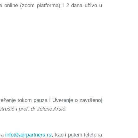
 online (zoom platforma) i 2 dana uživo u
sveženje tokom pauza i Uverenje o završenoj
trušić i prof. dr Jelene Arsić.
l-a
info@adrpartners.rs
, kao i putem telefona