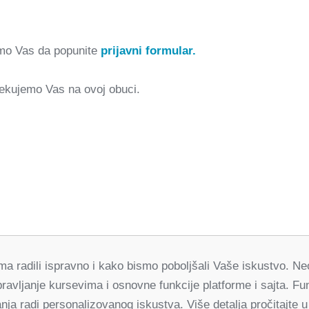
imo Vas da popunite
prijavni formular.
ekujemo Vas na ovoj obuci.
orma radili ispravno i kako bismo poboljšali Vaše iskustvo. 
Partneri
pravljanje kursevima i osnovne funkcije platforme i sajta. 
za demokratske promene Srbija
ja radi personalizovanog iskustva. Više detalja pročitajte u