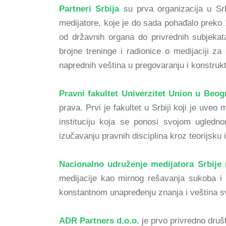
Partneri Srbija
su prva organizacija u Sr
medijatore, koje je do sada pohađalo preko 
od državnih organa do privrednih subjekata
brojne treninge i radionice o medijaciji z
naprednih veština u pregovaranju i konstrukt
Pravni fakultet Univerzitet Union u Beog
prava. Prvi je fakultet u Srbiji koji je uv
instituciju koja se ponosi svojom ugled
izučavanju pravnih disciplina kroz teorijsku 
Nacionalno udruženje medijatora Srbije
medijacije kao mirnog rešavanja sukoba i
konstantnom unapređenju znanja i veština sv
ADR Partners d.o.o.
je prvo privredno druš