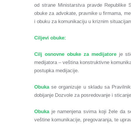
od strane Ministarstva pravde Republike S
obuke za advokate, pravnike u firmama, men
i obuku za komunikaciju u kriznim situacija
Ciljevi obuke:
Cilj osnovne obuke za medijatore
je st
medijatora – veština konstruktivne komunika
postupka medijacije.
Obuka
se organizuje u skladu sa Pravilni
dobijanje Dozvole za posredovanje i sticanj
Obuka
je namenjena svima koji žele da se
veštine komunikacije, pregovaranja, te upra