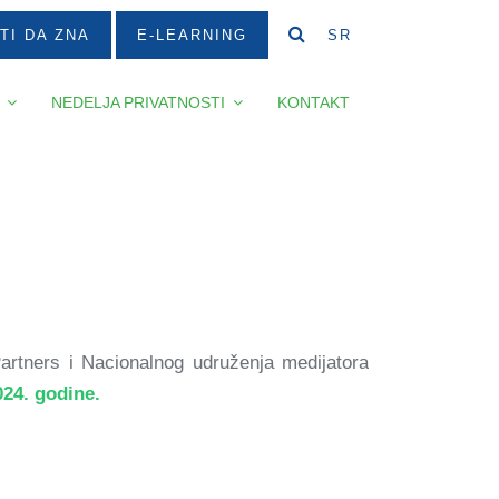
TI DA ZNA
E-LEARNING
SR
NEDELJA PRIVATNOSTI
KONTAKT
artners i Nacionalnog udruženja medijatora
24. godine.