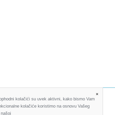
×
Neophodni kolačići su uvek aktivni, kako bismo Vam
office@partners-serbia.org
Funkcionalne kolačiće koristimo na osnovu Vašeg
(+381 11) 32 31 551, (+381 11) 32 31 552
 našoj