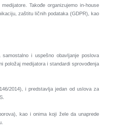
a medijatore. Takođe organizujemo in-house
kaciju, zaštitu ličnih podataka (GDPR), kao
 za samostalno i uspešno obavljanje poslova
i položaj medijatora i standardi sprovođenja
46/2014), i predstavlja jedan od uslova za
S.
orova), kao i onima koji žele da unaprede
u.