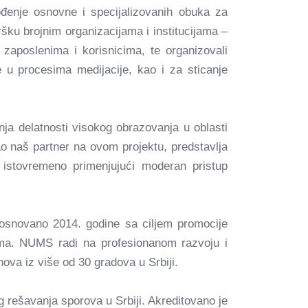
ođenje osnovne i specijalizovanih obuka za
šku brojnim organizacijama i institucijama –
 zaposlenima i korisnicima, te organizovali
e u procesima medijacije, kao i za sticanje
ja delatnosti visokog obrazovanja u oblasti
ao naš partner na ovom projektu, predstavlja
istovremeno primenjujući moderan pristup
 osnovano 2014. godine sa ciljem promocije
ima. NUMS radi na profesionanom razvoju i
va iz više od 30 gradova u Srbiji.
g rešavanja sporova u Srbiji. Akreditovano je