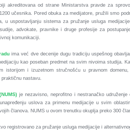
biji akreditovana od strane Ministarstva pravde za sprov
1200 učesnika. Pored obuka za medijatore, pružili smo podr
, u uspostavljanju sistema za pružanje usluga medijacije
a sudije, advokate, pravnike i druge profesije za postupanj
ivnoj komunikaciji.
radu
ima već dve decenije dugu tradiciju uspešnog obavljan
eo medijaciju kao poseban predmet na svim nivoima studija. K
nom istorijom i izuzetnom stručnošću u pravnom domenu, 
i praktičnu nastavu.
 (NUMS)
je nezavisno, neprofitno i nestranačko udruženje
 unapređenju uslova za primenu medijacije u svim oblast
ojih članova. NUMS u ovom trenutku okuplja preko 300 člano
tvo registrovano za pružanje usluga medijacije i alternativno