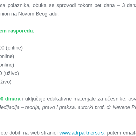
ama polaznika, obuka se sprovodi tokom pet dana – 3 dana
 Union na Novom Beogradu.
ćem rasporedu:
0 (online)
online)
online)
0 (uživo)
živo)
00 dinara
i uključuje edukativne materijale za učesnike, o
edijacija – teorija, pravo i praksa, autorki prof. dr Nevene Pe
ete dobiti na web stranici
www.adrpartners.rs
, putem emai