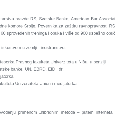
inistarstva pravde RS, Svetske Banke, American Bar Asso
dne komore Srbije, Povernika za zaštitu ravnopravnosti RS 
 60 sprovedenih treninga i obuka i više od 900 uspešno obuč
iskustvom u zemlji i inostranstvu:
ofesorka Pravnog fakulteta Univerziteta u Nišu, u penziji
vetske banke, UN, EBRD, EID i dr.
jatorka
akulteta Univerziteta Union i medijatorka
vođenju primenom „hibridnih“ metoda – putem interneta (