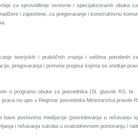
rbije za sprovođenje osnovne i specijalizovanih obuka z
adžere i zaposlene, za pregovaranje i konstruktivnu komuni
ma.
icanje teorijskih i praktičnih znanja i veština potrebnih
cije, pregovaranja i primene propisa kojima se uređuje pravn
kom o programu obuke za posrednika (Sl. glasnik RS, br. 1
e prava na upis u Registar posrednika Ministarstva pravde R
 bave poslovima medijacije (posredovanja u rešavanju sp
vljanja i rešavanja sukoba u svakodnevnom poslovanju i rad