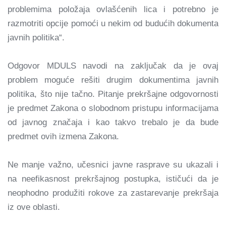
problemima položaja ovlašćenih lica i potrebno je
razmotriti opcije pomoći u nekim od budućih dokumenta
javnih politika“.
Odgovor MDULS navodi na zaključak da je ovaj
problem moguće rešiti drugim dokumentima javnih
politika, što nije tačno. Pitanje prekršajne odgovornosti
je predmet Zakona o slobodnom pristupu informacijama
od javnog značaja i kao takvo trebalo je da bude
predmet ovih izmena Zakona.
Ne manje važno, učesnici javne rasprave su ukazali i
na neefikasnost prekršajnog postupka, ističući da je
neophodno produžiti rokove za zastarevanje prekršaja
iz ove oblasti.