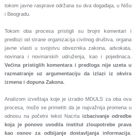
tokom javne rasprave održana su dva događaja, u Nišu
i Beogradu.
Tokom oba procesa pristigli su brojni komentari i
predlozi od strane organizacija civilnog društva, organa
javne vlasti u svojstvu obveznika zakona, advokata,
novinara i novinarskih udruženja, kao i pojedinaca.
Većina pristiglih komentara i predloga nije uzeta u
razmatranje uz argumentaciju da izlazi iz okvira
izmena i dopuna Zakona.
Analizom izveštaja koje je izradio MDULS za oba ova
procesa, može se primetiti da je najvažnija promena u
odnosu na početni tekst Nacrta
izbacivanje odredbe
koja je ponovo uvodila institut zloupotrebe prava
kao osnov za odbijanje dostavljanja informacija
.