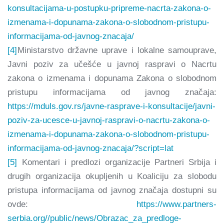
konsultacijama-u-postupku-pripreme-nacrta-zakona-o-
izmenama-i-dopunama-zakona-o-slobodnom-pristupu-
informacijama-od-javnog-znacaja/
[4]
Ministarstvo državne uprave i lokalne samouprave,
Javni poziv za učešće u javnoj raspravi o Nacrtu
zakona o izmenama i dopunama Zakona o slobodnom
pristupu informacijama od javnog značaja:
https://mduls.gov.rs/javne-rasprave-i-konsultacije/javni-
poziv-za-ucesce-u-javnoj-raspravi-o-nacrtu-zakona-o-
izmenama-i-dopunama-zakona-o-slobodnom-pristupu-
informacijama-od-javnog-znacaja/?script=lat
[5]
Komentari i predlozi organizacije Partneri Srbija i
drugih organizacija okupljenih u Koaliciju za slobodu
pristupa informacijama od javnog značaja dostupni su
ovde:
https://www.partners-
serbia.org//public/news/Obrazac_za_predloge-