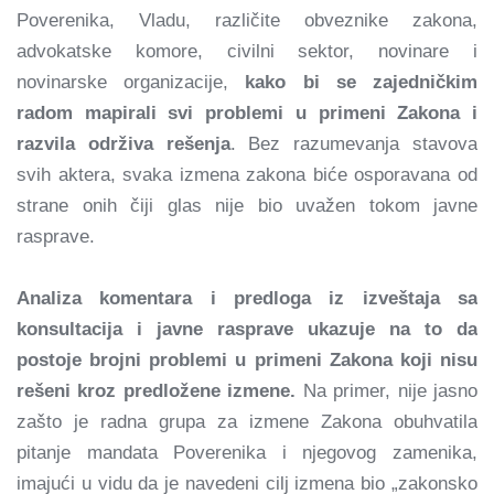
Poverenika, Vladu, različite obveznike zakona,
advokatske komore, civilni sektor, novinare i
novinarske organizacije,
kako bi se zajedničkim
radom mapirali svi problemi u primeni Zakona i
razvila održiva rešenja
. Bez razumevanja stavova
svih aktera, svaka izmena zakona biće osporavana od
strane onih čiji glas nije bio uvažen tokom javne
rasprave.
Analiza komentara i predloga iz izveštaja sa
konsultacija i javne rasprave ukazuje na to da
postoje brojni problemi u primeni Zakona koji nisu
rešeni kroz predložene izmene.
Na primer, nije jasno
zašto je radna grupa za izmene Zakona obuhvatila
pitanje mandata Poverenika i njegovog zamenika,
imajući u vidu da je navedeni cilj izmena bio „zakonsko