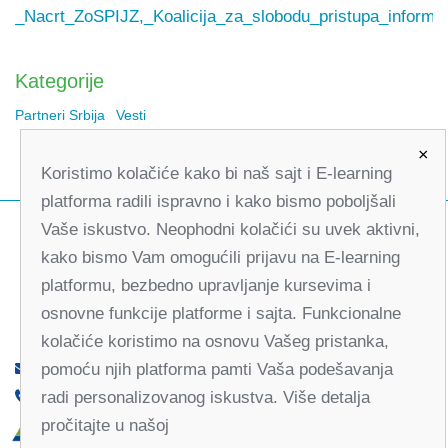
_Nacrt_ZoSPIJZ,_Koalicija_za_slobodu_pristupa_informa
Kategorije
Partneri Srbija
Vesti
×
Koristimo kolačiće kako bi naš sajt i E-learning
platforma radili ispravno i kako bismo poboljšali
Vaše iskustvo. Neophodni kolačići su uvek aktivni,
kako bismo Vam omogućili prijavu na E-learning
platformu, bezbedno upravljanje kursevima i
osnovne funkcije platforme i sajta. Funkcionalne
kolačiće koristimo na osnovu Vašeg pristanka,
pomoću njih platforma pamti Vaša podešavanja
office@partners-serbia.org
radi personalizovanog iskustva. Više detalja
(+381 11) 32 31 551, (+381 11) 32 31 552
pročitajte u našoj
Kralja Milana 10, 11000 Beograd, Srbija