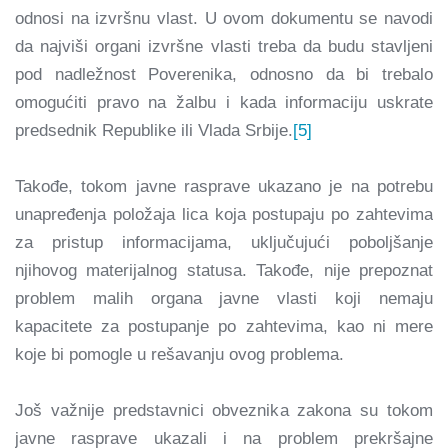
odnosi na izvršnu vlast. U ovom dokumentu se navodi
da najviši organi izvršne vlasti treba da budu stavljeni
pod nadležnost Poverenika, odnosno da bi trebalo
omogućiti pravo na žalbu i kada informaciju uskrate
predsednik Republike ili Vlada Srbije.
[5]
Takođe, tokom javne rasprave ukazano je na potrebu
unapređenja položaja lica koja postupaju po zahtevima
za pristup informacijama, uključujući poboljšanje
njihovog materijalnog statusa. Takođe, nije prepoznat
problem malih organa javne vlasti koji nemaju
kapacitete za postupanje po zahtevima, kao ni mere
koje bi pomogle u rešavanju ovog problema.
Još važnije predstavnici obveznika zakona su tokom
javne rasprave ukazali i na problem prekršajne