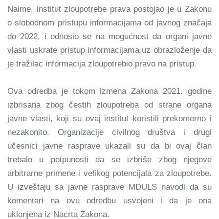
Naime, institut zloupotrebe prava postojao je u Zakonu
o slobodnom pristupu informacijama od javnog značaja
do 2022, i odnosio se na mogućnost da organi javne
vlasti uskrate pristup informacijama uz obrazloženje da
je tražilac informacija zloupotrebio pravo na pristup.
Ova odredba je tokom izmena Zakona 2021. godine
izbrisana zbog čestih zloupotreba od strane organa
javne vlasti, koji su ovaj institut koristili prekomerno i
nezakonito. Organizacije civilnog društva i drugi
učesnici javne rasprave ukazali su da bi ovaj član
trebalo u potpunosti da se izbriše zbog njegove
arbitrarne primene i velikog potencijala za zloupotrebe.
U izveštaju sa javne rasprave MDULS navodi da su
komentari na ovu odredbu usvojeni i da je ona
uklonjena iz Nacrta Zakona.