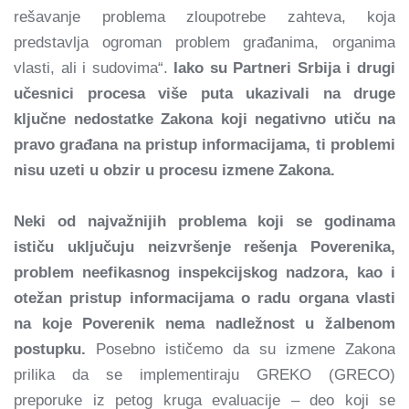
rešavanje problema zloupotrebe zahteva, koja
predstavlja ogroman problem građanima, organima
vlasti, ali i sudovima“.
Iako su Partneri Srbija i drugi
učesnici procesa više puta ukazivali na druge
ključne nedostatke Zakona koji negativno utiču na
pravo građana na pristup informacijama, ti problemi
nisu uzeti u obzir u procesu izmene Zakona.
Neki od najvažnijih problema koji se godinama
ističu uključuju neizvršenje rešenja Poverenika,
problem neefikasnog inspekcijskog nadzora, kao i
otežan pristup informacijama o radu organa vlasti
na koje Poverenik nema nadležnost u žalbenom
postupku.
Posebno ističemo da su izmene Zakona
prilika da se implementiraju GREKO (GRECO)
preporuke iz petog kruga evaluacije – deo koji se