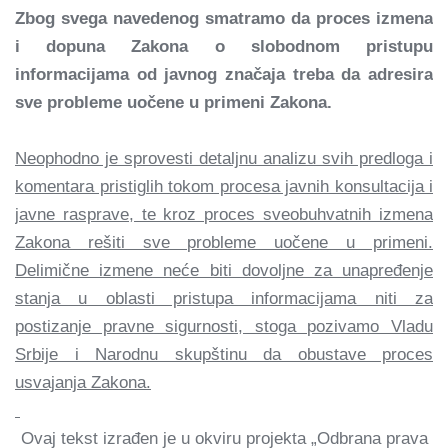
Zbog svega navedenog smatramo da proces izmena
i dopuna Zakona o slobodnom pristupu
informacijama od javnog značaja treba da adresira
sve probleme uočene u primeni Zakona.
Neophodno je sprovesti detaljnu analizu svih predloga i
komentara pristiglih tokom procesa javnih konsultacija i
javne rasprave, te kroz proces sveobuhvatnih izmena
Zakona rešiti sve probleme uočene u primeni.
Delimične izmene neće biti dovoljne za unapređenje
stanja u oblasti pristupa informacijama niti za
postizanje pravne sigurnosti, stoga pozivamo Vladu
Srbije i Narodnu skupštinu da obustave proces
usvajanja Zakona.
Ovaj tekst izrađen je u okviru projekta „Odbrana prava