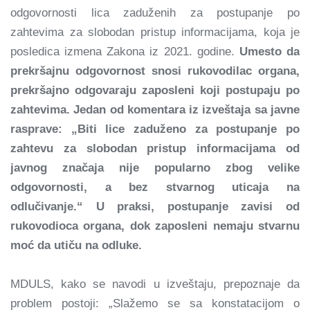
odgovornosti lica zaduženih za postupanje po
zahtevima za slobodan pristup informacijama, koja je
posledica izmena Zakona iz 2021. godine.
Umesto da
prekršajnu odgovornost snosi rukovodilac organa,
prekršajno odgovaraju zaposleni koji postupaju po
zahtevima. Jedan od komentara iz izveštaja sa javne
rasprave: „Biti lice zaduženo za postupanje po
zahtevu za slobodan pristup informacijama od
javnog značaja nije popularno zbog velike
odgovornosti, a bez stvarnog uticaja na
odlučivanje.“ U praksi, postupanje zavisi od
rukovodioca organa, dok zaposleni nemaju stvarnu
moć da utiču na odluke.
MDULS, kako se navodi u izveštaju, prepoznaje da
problem postoji: „Slažemo se sa konstatacijom o