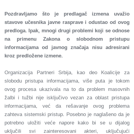
Pozdravljamo što je predlagač izmena uvažio
stavove učesnika javne rasprave i odustao od ovog
predloga. Ipak, mnogi drugi problemi koji se odnose
na primenu Zakona o slobodnom pristupu
informacijama od javnog značaja nisu adresirani
kroz predložene izmene.
Organizacija Partneri Srbija, kao deo Koalicije za
slobodu pristupa informacijama, više puta je tokom
ovog procesa ukazivala na to da problem masovnih
žalbi i tužbi nije isključivo vezan za oblast pristupa
informacijama, već da rešavanje ovog problema
zahteva sistemski pristup. Posebno je naglašeno da je
potrebno uložiti veće napore kako bi se u dijalog
uključili svi zainteresovani akteri, uključujući