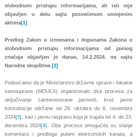
slobodnom pristupu informacijama, ali isti nije
objavljen u delu sajta posvećenom usvojenim
aktima
[1]
.
Predlog Zakon o izmenama i dopunama Zakona o
slobodnom pristupu informacijama od javnog
značaja objavljen je danas, 14.2.2024. na sajtu
Narodne skupštine.
[2]
Podsećamo da je Ministarstvo državne uprave i lokalne
samouprave (MDULS) organizovalo dva procesa za
uključivanje zainteresovane javnosti, kroz javne
konsultacije održane od 29. oktobra do 6. novembra
2024
[3]
, kao i javnu raspravu koja je trajala od 4. do 23.
decembra 2024
[4]
. Oba procesa omogućila su slanje
komentara i predloga putem elektronskih kanala, a