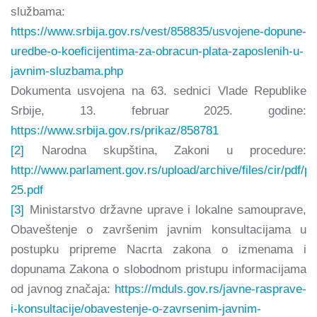
službama:
https://www.srbija.gov.rs/vest/858835/usvojene-dopune-
uredbe-o-koeficijentima-za-obracun-plata-zaposlenih-u-
javnim-sluzbama.php
Dokumenta usvojena na 63. sednici Vlade Republike
Srbije, 13. februar 2025. godine:
https://www.srbija.gov.rs/prikaz/858781
[2]
Narodna skupština, Zakoni u procedure:
http://www.parlament.gov.rs/upload/archive/files/cir/pdf/
25.pdf
[3]
Ministarstvo državne uprave i lokalne samouprave,
Obaveštenje o završenim javnim konsultacijama u
postupku pripreme Nacrta zakona o izmenama i
dopunama Zakona o slobodnom pristupu informacijama
od javnog značaja:
https://mduls.gov.rs/javne-rasprave-
i-konsultacije/obavestenje-o-zavrsenim-javnim-