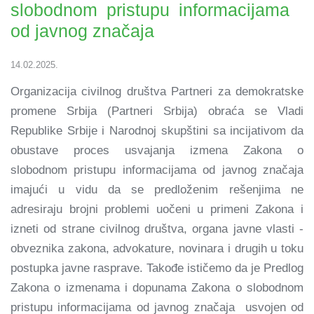
slobodnom pristupu informacijama
od javnog značaja
14.02.2025.
Organizacija civilnog društva Partneri za demokratske
promene Srbija (Partneri Srbija) obraća se Vladi
Republike Srbije i Narodnoj skupštini sa incijativom da
obustave proces usvajanja izmena Zakona o
slobodnom pristupu informacijama od javnog značaja
imajući u vidu da se predloženim rešenjima ne
adresiraju brojni problemi uočeni u primeni Zakona i
izneti od strane civilnog društva, organa javne vlasti -
obveznika zakona, advokature, novinara i drugih u toku
postupka javne rasprave. Takođe ističemo da je Predlog
Zakona o izmenama i dopunama Zakona o slobodnom
pristupu informacijama od javnog značaja usvojen od