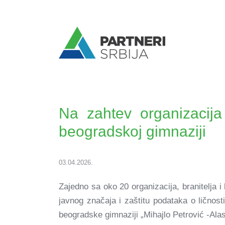
Na zahtev organizacija
beogradskoj gimnaziji
03.04.2026.
Zajedno sa oko 20 organizacija, branitelja i 
javnog značaja i zaštitu podataka o ličnos
beogradske gimnaziji „Mihajlo Petrović -Ala