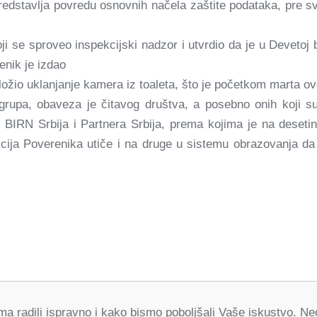
edstavlja povredu osnovnih načela zaštite podataka, pre svi
oji se sproveo inspekcijski nadzor i utvrdio da je u Devetoj
enik je izdao
ožio uklanjanje kamera iz toaleta, što je početkom marta ove
ih grupa, obaveza je čitavog društva, a posebno onih koji s
a
BIRN Srbija i Partnera Srbija, prema kojima je na desetin
kcija Poverenika utiče i na druge u sistemu obrazovanja d
orma radili ispravno i kako bismo poboljšali Vaše iskustvo. 
Partneri