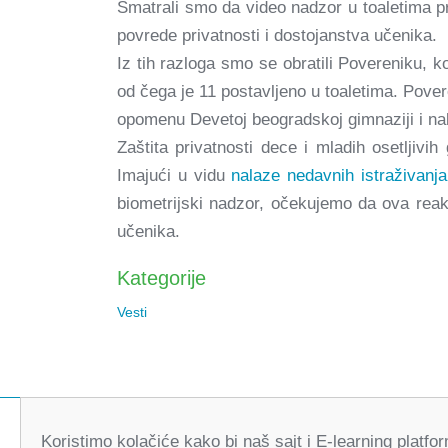
Smatrali smo da video nadzor u toaletima pr
povrede privatnosti i dostojanstva učenika.
Iz tih razloga smo se obratili Povereniku, k
od čega je 11 postavljeno u toaletima. Pover
opomenu Devetoj beogradskoj gimnaziji i nal
Zaštita privatnosti dece i mladih osetljiv
Imajući u vidu
nalaze nedavnih istraživanj
biometrijski nadzor, očekujemo da ova rea
učenika.
Kategorije
Vesti
Koristimo kolačiće kako bi naš sajt i E-learning platf