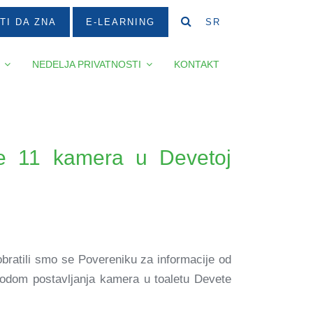
TI DA ZNA
E-LEARNING
SR
NEDELJA PRIVATNOSTI
KONTAKT
 je 11 kamera u Devetoj
. obratili smo se Povereniku za informacije od
ovodom postavljanja kamera u toaletu Devete