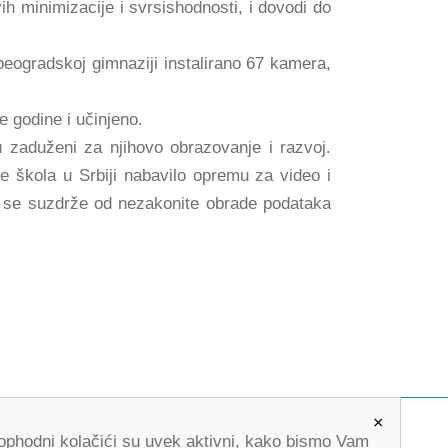
h minimizacije i svrsishodnosti, i dovodi do
 beogradskoj gimnaziji instalirano 67 kamera,
 godine i učinjeno.
u zaduženi za njihovo obrazovanje i razvoj.
e škola u Srbiji nabavilo opremu za video i
a se suzdrže od nezakonite obrade podataka
×
Neophodni kolačići su uvek aktivni, kako bismo Vam