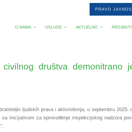
PRAVO JAVNOS
O NAMA
USLUGE
AKTUELNO
PROJEKTI
 civilnog društva demonitrano
braniteljki ljudskih prava i aktivistkinja, u septembru 2025
ti sa inicijativom za sprovođenje inspekcijskog nadzora p
s“.