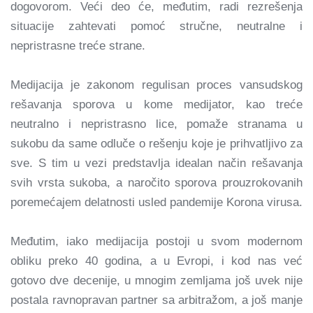
dogovorom. Veći deo će, međutim, radi rezrešenja
situacije zahtevati pomoć stručne, neutralne i
nepristrasne treće strane.
Medijacija je zakonom regulisan proces vansudskog
rešavanja sporova u kome medijator, kao treće
neutralno i nepristrasno lice, pomaže stranama u
sukobu da same odluče o rešenju koje je prihvatljivo za
sve. S tim u vezi predstavlja idealan način rešavanja
svih vrsta sukoba, a naročito sporova prouzrokovanih
poremećajem delatnosti usled pandemije Korona virusa.
Međutim, iako medijacija postoji u svom modernom
obliku preko 40 godina, a u Evropi, i kod nas već
gotovo dve decenije, u mnogim zemljama još uvek nije
postala ravnopravan partner sa arbitražom, a još manje