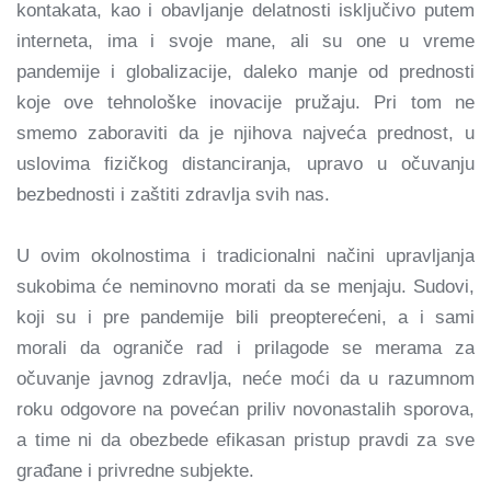
kontakata, kao i obavljanje delatnosti isključivo putem
interneta, ima i svoje mane, ali su one u vreme
pandemije i globalizacije, daleko manje od prednosti
koje ove tehnološke inovacije pružaju. Pri tom ne
smemo zaboraviti da je njihova najveća prednost, u
uslovima fizičkog distanciranja, upravo u očuvanju
bezbednosti i zaštiti zdravlja svih nas.
U ovim okolnostima i tradicionalni načini upravljanja
sukobima će neminovno morati da se menjaju. Sudovi,
koji su i pre pandemije bili preopterećeni, a i sami
morali da ograniče rad i prilagode se merama za
očuvanje javnog zdravlja, neće moći da u razumnom
roku odgovore na povećan priliv novonastalih sporova,
a time ni da obezbede efikasan pristup pravdi za sve
građane i privredne subjekte.