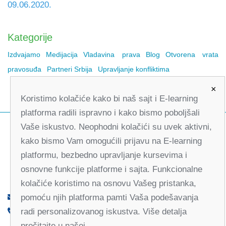
09.06.2020.
Kategorije
Izdvajamo
Medijacija
Vladavina prava
Blog
Otvorena vrata
pravosuđa
Partneri Srbija
Upravljanje konfliktima
×
Koristimo kolačiće kako bi naš sajt i E-learning
platforma radili ispravno i kako bismo poboljšali
Vaše iskustvo. Neophodni kolačići su uvek aktivni,
kako bismo Vam omogućili prijavu na E-learning
platformu, bezbedno upravljanje kursevima i
osnovne funkcije platforme i sajta. Funkcionalne
kolačiće koristimo na osnovu Vašeg pristanka,
pomoću njih platforma pamti Vaša podešavanja
office@partners-serbia.org
radi personalizovanog iskustva. Više detalja
(+381 11) 32 31 551, (+381 11) 32 31 552
pročitajte u našoj