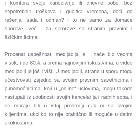
i komfora svoje kancelarije ili dnevne sobe, bez
nepotrebnih troškova i gubitka vremena, doći do
rešenja, sada i odmah? I to ne samo za domaće
sporove, već i za sprorove sa stranim pravnim i
fizičkim licima.
Procenat uspešnosti medijacija je i inače bio veoma
visok, i do 80%, a prema najnovijim iskustvima, u video
medijaciji je još i viši. U medijaciji, strane u sporu mogu
učestvovati zajedno sa svojim pravnim savetnicima i
punomoćnicima, koji u „online“ uslovima, mogu takođe
nastupati iz udobnosti svojih kancelarija i radnih soba, i
ne moraju biti u istoj prostoriji čak ni sa svojim
klijentima, ukoliko to nije praktično ili moguće u datim
okolnostima.