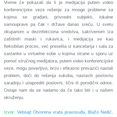
Vreme će pokazati da li je medijacija putem video
konferencijske veze rešenje za mnoge probleme sa
kojima se građani, privredni subjekti, lokalne
samouprave pa čak i države danas sreću. U svetu
okupanom u dezinfekciona sredstva, sakrivenom iza
zaštitnih maski i rukavica, i medijacija se kao
fleksibilan proces, već preselila iz kancelarija i sala za
sastanke u virtuelne sobe u kojima strane u sporu uz
pomoć stručnog medijatora, putem video konferencijske
veze, mogu poverljivo, brzo i efikasno prevazići nastali
problem, doći do rešenja sukoba, nastaviti poslovnu
saradnju i unaprediti poslovni, lični ili porodični odnos.
Ostaje nam da se nadamo da će tako biti i u našem
okruženju.
Izvor:
Vebsajt Otvorena vrata pravosuđa, Blažo Nedić,