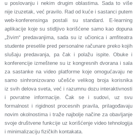
u poslovanju i nekim drugim oblastima. Sada to više
nije izuzetak, već pravilo. Rad od kuće i sastanci putem
web-konferensinga postali su standard. E-learning
aplikacije koje su stidljivo korišćene samo kao dopuna
„živim“ predavanjima, sada su iz učionica i amfiteatra
studente preselile pred personalne računare preko kojih
slušaju predavanja, pa čak i polažu ispite. Obuke i
konferencije izmeštene su iz kongresnih dvorana i sala
za sastanke na video platforme koje omogućavaju ne
samo sinhronizovano učešće velikog broja korisnika
iz svih delova sveta, već i razumnu dozu interaktivnosti
i povratne informacije. Čak se i sudovi, uz svu
formalnost i rigidnost procesnih pravila, prilagođavaju
novim okolnostima i traže najbolje načine za obavljanje
svoje društvene funkcije uz korišćenje video tehnologija
i minimalizaciju fizičkih kontakata.