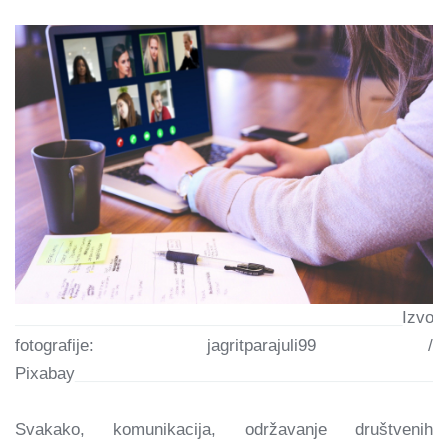
___________________________________________
Izvor
fotografije: jagritparajuli99 /
Pixabay
_________________________________________
Svakako, komunikacija, održavanje društvenih