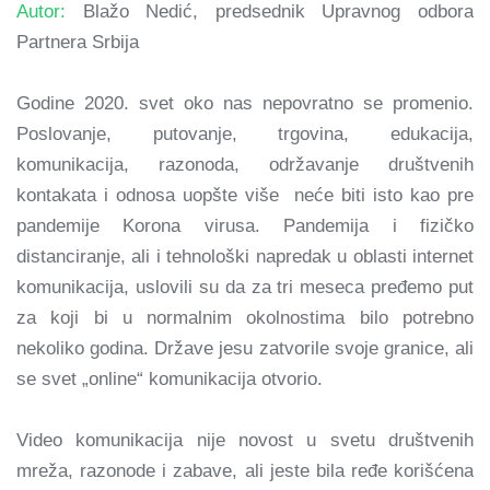
Autor:
Blažo Nedić, predsednik Upravnog odbora
Partnera Srbija
Godine 2020. svet oko nas nepovratno se promenio.
Poslovanje, putovanje, trgovina, edukacija,
komunikacija, razonoda, održavanje društvenih
kontakata i odnosa uopšte više neće biti isto kao pre
pandemije Korona virusa. Pandemija i fizičko
distanciranje, ali i tehnološki napredak u oblasti internet
komunikacija, uslovili su da za tri meseca pređemo put
za koji bi u normalnim okolnostima bilo potrebno
nekoliko godina. Države jesu zatvorile svoje granice, ali
se svet „online“ komunikacija otvorio.
Video komunikacija nije novost u svetu društvenih
mreža, razonode i zabave, ali jeste bila ređe korišćena