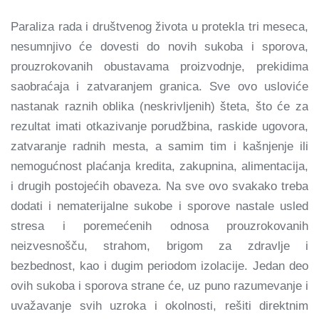
Paraliza rada i društvenog života u protekla tri meseca,
nesumnjivo će dovesti do novih sukoba i sporova,
prouzrokovanih obustavama proizvodnje, prekidima
saobraćaja i zatvaranjem granica. Sve ovo usloviće
nastanak raznih oblika (neskrivljenih) šteta, što će za
rezultat imati otkazivanje porudžbina, raskide ugovora,
zatvaranje radnih mesta, a samim tim i kašnjenje ili
nemogućnost plaćanja kredita, zakupnina, alimentacija,
i drugih postojećih obaveza. Na sve ovo svakako treba
dodati i nematerijalne sukobe i sporove nastale usled
stresa i poremećenih odnosa prouzrokovanih
neizvesnošču, strahom, brigom za zdravlje i
bezbednost, kao i dugim periodom izolacije. Jedan deo
ovih sukoba i sporova strane će, uz puno razumevanje i
uvažavanje svih uzroka i okolnosti, rešiti direktnim