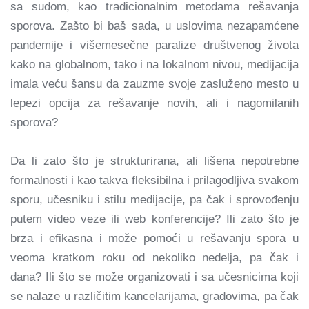
sa sudom, kao tradicionalnim metodama rešavanja
sporova. Zašto bi baš sada, u uslovima nezapamćene
pandemije i višemesečne paralize društvenog života
kako na globalnom, tako i na lokalnom nivou, medijacija
imala veću šansu da zauzme svoje zasluženo mesto u
lepezi opcija za rešavanje novih, ali i nagomilanih
sporova?
Da li zato što je strukturirana, ali lišena nepotrebne
formalnosti i kao takva fleksibilna i prilagodljiva svakom
sporu, učesniku i stilu medijacije, pa čak i sprovođenju
putem video veze ili web konferencije? Ili zato što je
brza i efikasna i može pomoći u rešavanju spora u
veoma kratkom roku od nekoliko nedelja, pa čak i
dana? Ili što se može organizovati i sa učesnicima koji
se nalaze u različitim kancelarijama, gradovima, pa čak