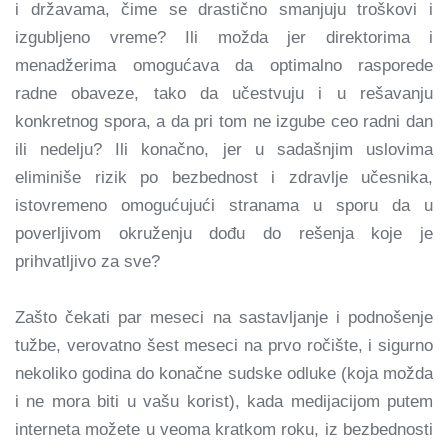
i državama, čime se drastično smanjuju troškovi i
izgubljeno vreme? Ili možda jer direktorima i
menadžerima omogućava da optimalno rasporede
radne obaveze, tako da učestvuju i u rešavanju
konkretnog spora, a da pri tom ne izgube ceo radni dan
ili nedelju? Ili konačno, jer u sadašnjim uslovima
eliminiše rizik po bezbednost i zdravlje učesnika,
istovremeno omogućujući stranama u sporu da u
poverljivom okruženju dođu do rešenja koje je
prihvatljivo za sve?
Zašto čekati par meseci na sastavljanje i podnošenje
tužbe, verovatno šest meseci na prvo ročište, i sigurno
nekoliko godina do konačne sudske odluke (koja možda
i ne mora biti u vašu korist), kada medijacijom putem
interneta možete u veoma kratkom roku, iz bezbednosti