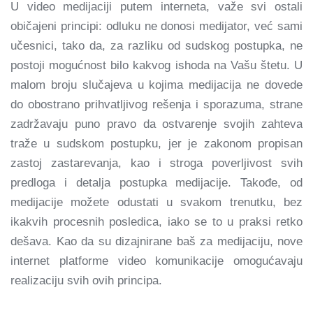
U video medijaciji putem interneta, važe svi ostali
običajeni principi: odluku ne donosi medijator, već sami
učesnici, tako da, za razliku od sudskog postupka, ne
postoji mogućnost bilo kakvog ishoda na Vašu štetu. U
malom broju slučajeva u kojima medijacija ne dovede
do obostrano prihvatljivog rešenja i sporazuma, strane
zadržavaju puno pravo da ostvarenje svojih zahteva
traže u sudskom postupku, jer je zakonom propisan
zastoj zastarevanja, kao i stroga poverljivost svih
predloga i detalja postupka medijacije. Takođe, od
medijacije možete odustati u svakom trenutku, bez
ikakvih procesnih posledica, iako se to u praksi retko
dešava. Kao da su dizajnirane baš za medijaciju, nove
internet platforme video komunikacije omogućavaju
realizaciju svih ovih principa.