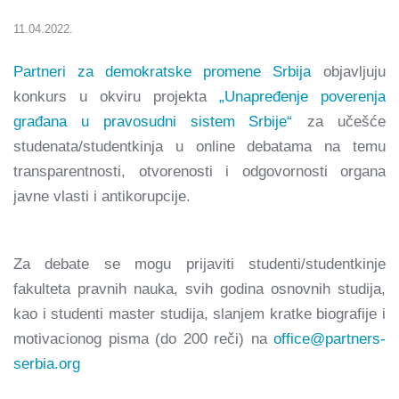
11.04.2022.
Partneri za demokratske promene Srbija
objavljuju
konkurs u okviru projekta
„Unapređenje poverenja
građana u pravosudni sistem Srbije“
za učešće
studenata/studentkinja u online debatama na temu
transparentnosti, otvorenosti i odgovornosti organa
javne vlasti i antikorupcije.
Za debate se mogu prijaviti studenti/studentkinje
fakulteta pravnih nauka, svih godina osnovnih studija,
kao i studenti master studija, slanjem kratke biografije i
motivacionog pisma (do 200 reči) na
office@partners-
serbia.org