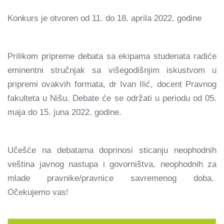
Konkurs je otvoren od 11. do 18. aprila 2022. godine
Prilikom pripreme debata sa ekipama studenata radiće
eminentni stručnjak sa višegodišnjim iskustvom u
pripremi ovakvih formata, dr Ivan Ilić, docent Pravnog
fakulteta u Nišu. Debate će se održati u periodu od 05.
maja do 15. juna 2022. godine.
Učešće na debatama doprinosi sticanju neophodnih
veština javnog nastupa i govorništva, neophodnih za
mlade pravnike/pravnice savremenog doba.
Očekujemo vas!