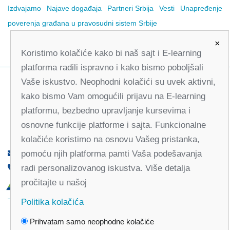
Izdvajamo
Najave događaja
Partneri Srbija
Vesti
Unapređenje
poverenja građana u pravosudni sistem Srbije
×
Koristimo kolačiće kako bi naš sajt i E-learning
platforma radili ispravno i kako bismo poboljšali
Vaše iskustvo. Neophodni kolačići su uvek aktivni,
kako bismo Vam omogućili prijavu na E-learning
platformu, bezbedno upravljanje kursevima i
osnovne funkcije platforme i sajta. Funkcionalne
kolačiće koristimo na osnovu Vašeg pristanka,
pomoću njih platforma pamti Vaša podešavanja
office@partners-serbia.org
radi personalizovanog iskustva. Više detalja
(+381 11) 32 31 551, (+381 11) 32 31 552
pročitajte u našoj
Kralja Milana 10, 11000 Beograd, Srbija
Politika kolačića
Facebook
Twitter
Youtube
Linked
Prihvatam samo neophodne kolačiće