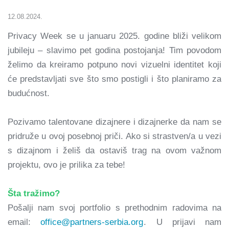
12.08.2024.
Privacy Week se u januaru 2025. godine bliži velikom
jubileju – slavimo pet godina postojanja! Tim povodom
želimo da kreiramo potpuno novi vizuelni identitet koji
će predstavljati sve što smo postigli i što planiramo za
budućnost.
Pozivamo talentovane dizajnere i dizajnerke da nam se
pridruže u ovoj posebnoj priči. Ako si strastven/a u vezi
s dizajnom i želiš da ostaviš trag na ovom važnom
projektu, ovo je prilika za tebe!
Šta tražimo?
Pošalji nam svoj portfolio s prethodnim radovima na
email:
office@partners-serbia.org
. U prijavi nam