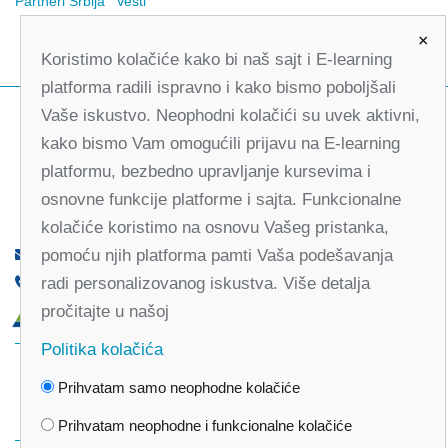
Partneri Srbija
Vesti
×
Koristimo kolačiće kako bi naš sajt i E-learning
platforma radili ispravno i kako bismo poboljšali
Vaše iskustvo. Neophodni kolačići su uvek aktivni,
kako bismo Vam omogućili prijavu na E-learning
platformu, bezbedno upravljanje kursevima i
osnovne funkcije platforme i sajta. Funkcionalne
kolačiće koristimo na osnovu Vašeg pristanka,
pomoću njih platforma pamti Vaša podešavanja
office@partners-serbia.org
radi personalizovanog iskustva. Više detalja
(+381 11) 32 31 551, (+381 11) 32 31 552
pročitajte u našoj
Kralja Milana 10, 11000 Beograd, Srbija
Politika kolačića
Facebook
Twitter
Youtube
Linked
Prihvatam samo neophodne kolačiće
In
Vimeo
Instagram
Prihvatam neophodne i funkcionalne kolačiće