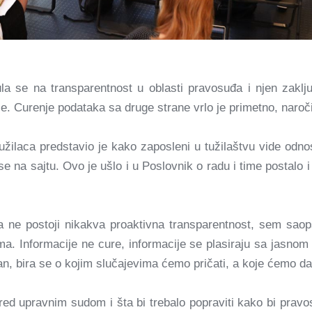
ula se na transparentnost u oblasti pravosuđa i njen zaklju
je. Curenje podataka sa druge strane vrlo je primetno, naroč
užilaca predstavio je kako zaposleni u tužilaštvu vide odno
e na sajtu. Ovo je ušlo i u Poslovnik o radu i time postalo
a ne postoji nikakva proaktivna transparentnost, sem saop
jima. Informacije ne cure, informacije se plasiraju sa jasn
etan, bira se o kojim slučajevima ćemo pričati, a koje ćemo d
d upravnim sudom i šta bi trebalo popraviti kako bi pravos