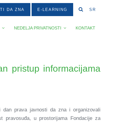
TI DA ZNA
E-LEARNING
SR
NEDELJA PRIVATNOSTI
KONTAKT
žan pristup informacijama
i dan prava javnosti da zna i organizovali
ost pravosuđa, u prostorijama Fondacije za