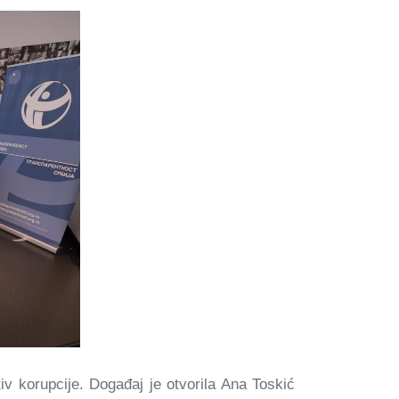
v korupcije. Događaj je otvorila Ana Toskić