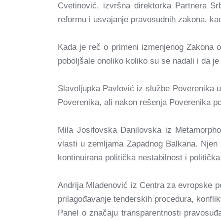
Cvetinović, izvršna direktorka Partnera Sr
reformu i usvajanje pravosudnih zakona, kao 
Kada je reč o primeni izmenjenog Zakona o 
poboljšale onoliko koliko su se nadali i da j
Slavoljupka Pavlović iz službe Poverenika u
Poverenika, ali nakon rešenja Poverenika po ž
Mila Josifovska Danilovska iz Metamorphos
vlasti u zemljama Zapadnog Balkana. Njen za
kontinuirana politička nestabilnost i politi
Andrija Mladenović iz Centra za evropske po
prilagođavanje tenderskih procedura, konflik
Panel o značaju transparentnosti pravosuđa