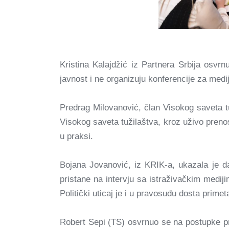
Kristina Kalajdžić iz Partnera Srbija osvrn
javnost i ne organizuju konferencije za medi
Predrag Milovanović, član Visokog saveta t
Visokog saveta tužilaštva, kroz uživo prenos
u praksi.
Bojana Jovanović, iz KRIK-a, ukazala je d
pristane na intervju sa istraživačkim medi
Politički uticaj je i u pravosuđu dosta prim
Robert Sepi (TS) osvrnuo se na postupke pre