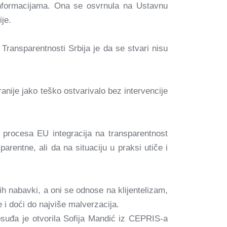
a informacijama. Ona se osvrnula na Ustavnu
je.
ransparentnosti Srbija je da se stvari nisu
nije jako teško ostvarivalo bez intervencije
 procesa EU integracija na transparentnost
rentne, ali da na situaciju u praksi utiče i
h nabavki, a oni se odnose na klijentelizam,
 i doći do najviše malverzacija.
osuđa je otvorila Sofija Mandić iz CEPRIS-a