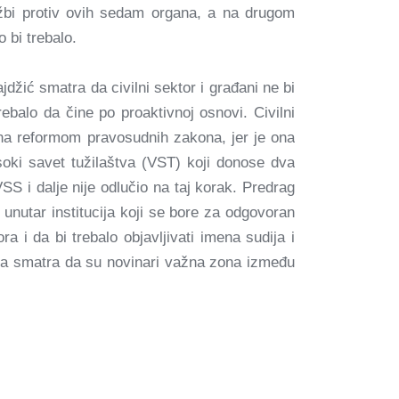
užbi protiv ovih sedam organa, a na drugom
 bi trebalo.
jdžić smatra da civilni sektor i građani ne bi
ebalo da čine po proaktivnoj osnovi. Civilni
ena reformom pravosudnih zakona, jer je ona
ki savet tužilaštva (VST) koji donose dva
S i dalje nije odlučio na taj korak. Predrag
unutar institucija koji se bore za odgovoran
a i da bi trebalo objavljivati imena sudija i
Ona smatra da su novinari važna zona između