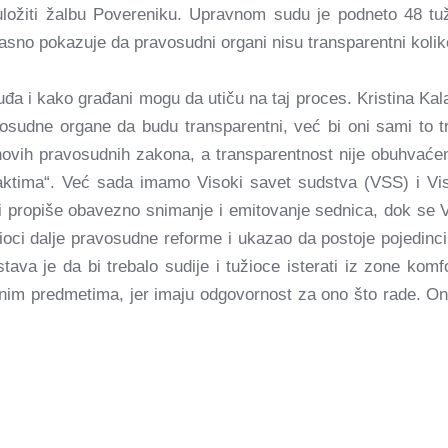
 uložiti žalbu Povereniku. Upravnom sudu je podneto 48 t
asno pokazuje da pravosudni organi nisu transparentni koliko
đa i kako građani mogu da utiču na taj proces. Kristina Kala
vosudne organe da budu transparentni, već bi oni sami to tr
novih pravosudnih zakona, a transparentnost nije obuhvać
ktima“. Već sada imamo Visoki savet sudstva (VSS) i Viso
 i propiše obavezno snimanje i emitovanje sednica, dok se VS
ci dalje pravosudne reforme i ukazao da postoje pojedinci 
ava je da bi trebalo sudije i tužioce isterati iz zone komfor
etnim predmetima, jer imaju odgovornost za ono što rade. 