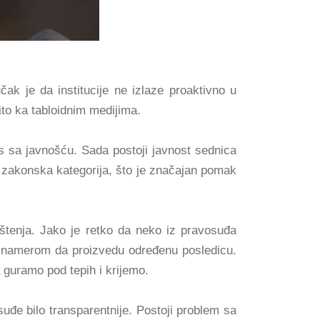
čak je da institucije ne izlaze proaktivno u
ito ka tabloidnim medijima.
s sa javnošću. Sada postoji javnost sednica
 i zakonska kategorija, što je značajan pomak
štenja. Jako je retko da neko iz pravosuđa
om namerom da proizvedu određenu posledicu.
a guramo pod tepih i krijemo.
uđe bilo transparentnije. Postoji problem sa