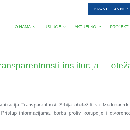
PRAVO JAVNOS
O NAMA
USLUGE
AKTUELNO
PROJEKTI
ansparentnosti institucija – ote
anizacija Transparentnost Srbija obeležili su Međunarodn
Pristup informacijama, borba protiv korupcije i otvoren