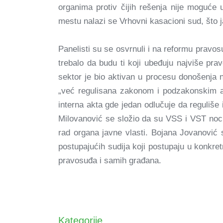
organima protiv čijih rešenja nije moguće
mestu nalazi se Vrhovni kasacioni sud, što j
Panelisti su se osvrnuli i na reformu pravosu
trebalo da budu ti koji ubeđuju najviše pra
sektor je bio aktivan u procesu donošenja 
„već regulisana zakonom i podzakonskim a
interna akta gde jedan odlučuje da reguliše
Milovanović se složio da su VSS i VST nocio
rad organa javne vlasti. Bojana Jovanović st
postupajućih sudija koji postupaju u konkr
pravosuđa i samih građana.
Kategorije