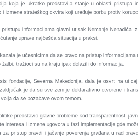
bija koja je ukratko predstavila stanje u oblasti pristup
i izmene strateškog okvira koji uređuje borbu protiv korupci
pristupu informacijama glavni utisak Nemanje Nenadića iz T
e ćutanje uprave najčešća situacija u praksi.
kazala je učesnicima da se pravo na pristup informacijama ra
albi, tražioci su na kraju ipak dolazili do informacija.
is fondacije, Severna Makedonija, dala je osvrt na uticaj
ključak je da su sve zemlje deklarativno otvorene i transpa
čka volja da se pozabave ovom temom.
litike predstavio glavne probleme kod transparentnosti javni
te interesa i izmene ugovora u fazi implementacije gde može
 za pristup pravdi i jačanje poverenja građana u rad prav