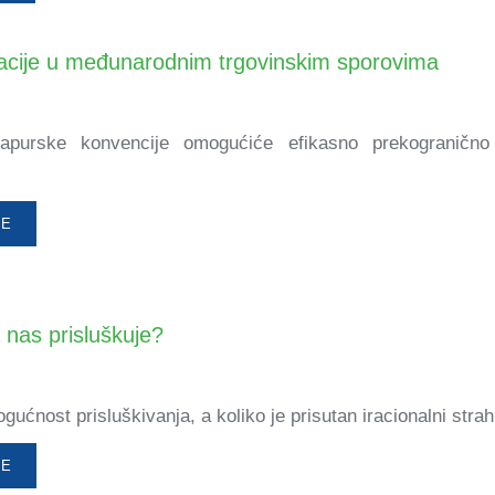
acije u međunarodnim trgovinskim sporovima
gapurske konvencije omogućiće efikasno prekogranično
ŠE
 nas prisluškuje?
gućnost prisluškivanja, a koliko je prisutan iracionalni stra
ŠE