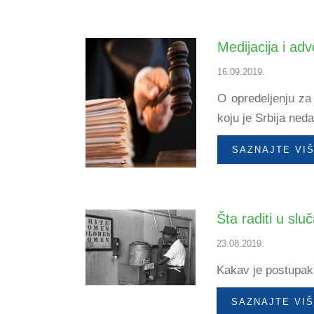
Medijacija i ad
16.09.2019.
O opredeljenju za
koju je Srbija ned
SAZNAJTE VI
Šta raditi u sl
23.08.2019.
Kakav je postupak 
SAZNAJTE VI