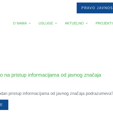
PRAVO JAVNOS
O NAMA
USLUGE
AKTUELNO
PROJEKTI
o na pristup informacijama od javnog značaja
odan pristup informacijama od javnog značaja podrazumeva
ŠE