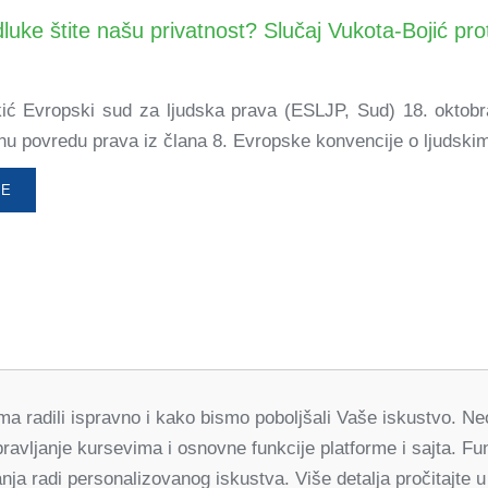
uke štite našu privatnost? Slučaj Vukota-Bojić pro
ić Evropski sud za ljudska prava (ESLJP, Sud) 18. oktobr
nu povredu prava iz člana 8. Evropske konvencije o ljudskim
ŠE
orma radili ispravno i kako bismo poboljšali Vaše iskustvo. 
Partneri
pravljanje kursevima i osnovne funkcije platforme i sajta. 
za demokratske promene Srbija
ja radi personalizovanog iskustva. Više detalja pročitajte u