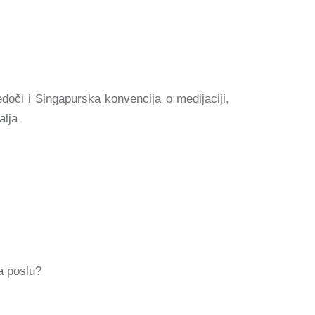
oči i Singapurska konvencija o medijaciji,
alja
a poslu?