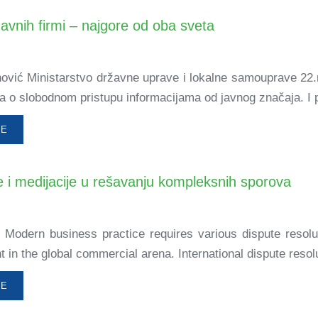
žavnih firmi – najgore od oba sveta
nović Ministarstvo državne uprave i lokalne samouprave 22
 o slobodnom pristupu informacijama od javnog značaja. I p
ŠE
 i medijacije u rešavanju kompleksnih sporova
 Modern business practice requires various dispute resolut
t in the global commercial arena. International dispute resolu
ŠE