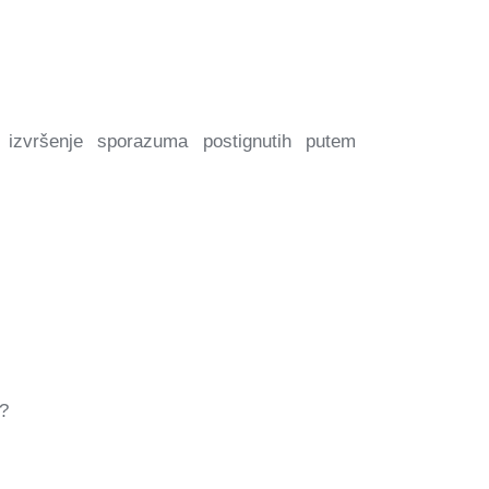
 izvršenje sporazuma postignutih putem
h?