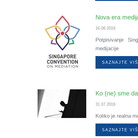
Nova era medij
16.08.2019.
Potpisivanje Sin
medijacije
SAZNAJTE VI
Ko (ne) sme da
31.07.2019.
Koliko je realna mo
SAZNAJTE VI