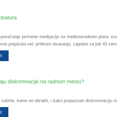
vokatura
 povećanje primene medijacije na međunarodnom planu sved
avno potpisala već prilikom otvaranja, zajedno sa još 45 zem
ŠE
učaju diskriminacije na radnom mestu?
zaštite, kome se obratiti, i kako prepoznati diskriminaciju n
ŠE