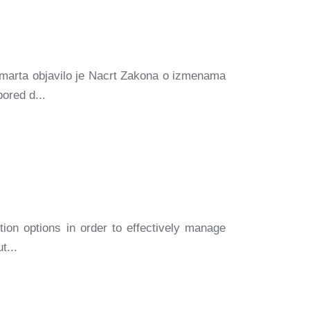
.marta objavilo je Nacrt Zakona o izmenama
ored d...
ion options in order to effectively manage
t...