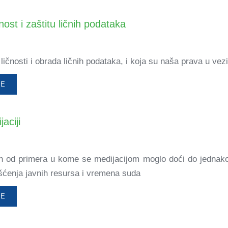
ost i zaštitu ličnih podataka
 ličnosti i obrada ličnih podataka, i koja su naša prava u v
ŠE
aciji
 od primera u kome se medijacijom moglo doći do jednako 
šćenja javnih resursa i vremena suda
ŠE