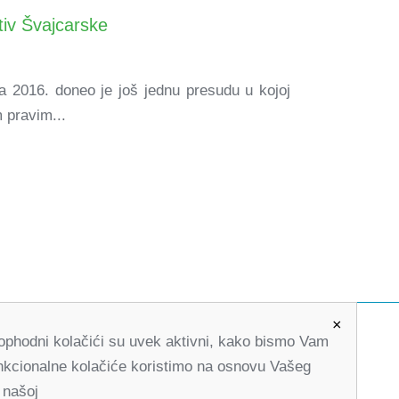
tiv Švajcarske
a 2016. doneo je još jednu presudu u kojoj
 pravim...
×
Neophodni kolačići su uvek aktivni, kako bismo Vam
office@partners-serbia.org
Funkcionalne kolačiće koristimo na osnovu Vašeg
(+381 11) 32 31 551, (+381 11) 32 31 552
 našoj