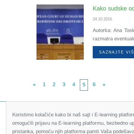
Kako sudske odl
24.10.2016.
Autorka: Ana Tosk
razmatra eventual
SAZNAJTE VI
«
1
2
3
4
6
»
5
Koristimo kolačiće kako bi naš sajt i E-learning platf
omogućili prijavu na E-learning platformu, bezbedno u
pristanka, pomoću njih platforma pamti Vaša podešavan