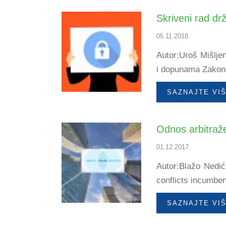
Skriveni rad dr
05.11.2018.
Autor:Uroš Mišlje
i dopunama Zakona
SAZNAJTE VI
Odnos arbitraže
01.12.2017.
Autor:Blažo Nedić
conflicts incumben
SAZNAJTE VI