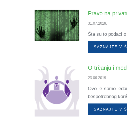
Pravo na privatn
31.07.2019.
Šta su to podaci o
SAZNAJTE VI
O trčanju i medij
23.06.2019.
Ovo je samo jedan
bespotrebnog kori
SAZNAJTE VI