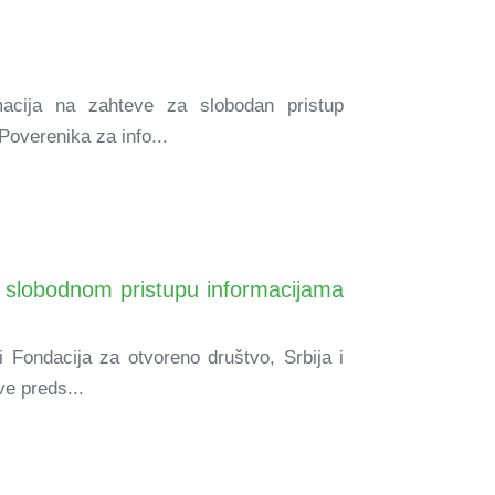
macija na zahteve za slobodan pristup
Poverenika za info...
o slobodnom pristupu informacijama
i Fondacija za otvoreno društvo, Srbija i
ve preds...