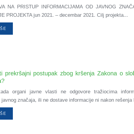
VA NA PRISTUP INFORMACIJAMA OD JAVNOG ZNAČ
PROJEKTA jun 2021. – decembar 2021. Cilj projekta...
IŠE
i prekršajni postupak zbog kršenja Zakona o sl
a?
kada organi javne vlasti ne odgovore tražiocima infor
javnog značaja, ili ne dostave informacije ni nakon rešenja 
IŠE