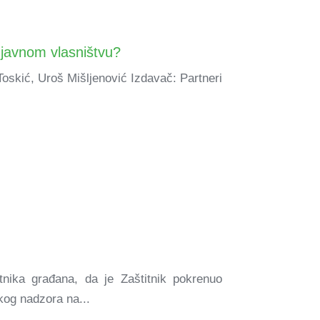
 javnom vlasništvu?
Toskić, Uroš Mišljenović Izdavač: Partneri
tnika građana, da je Zaštitnik pokrenuo
kog nadzora na...