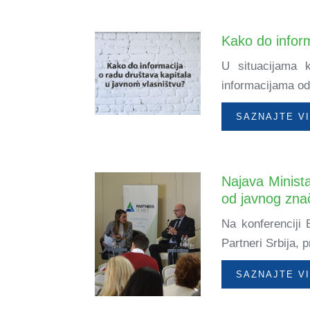
Kako do inform
U situacijama 
informacijama od 
SAZNAJTE V
Najava Minist
od javnog zna
Na konferenciji 
Partneri Srbija, 
SAZNAJTE V