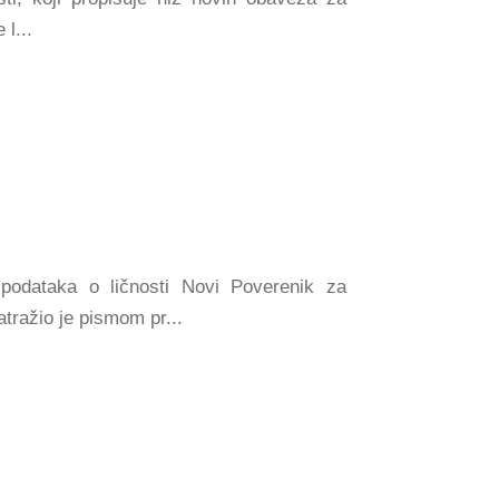
l...
dataka o ličnosti Novi Poverenik za
atražio je pismom pr...