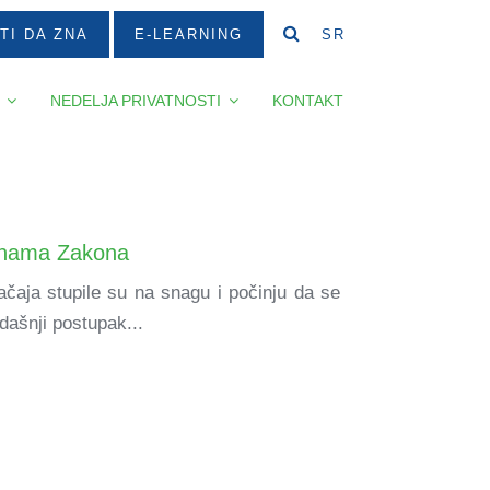
TI DA ZNA
E-LEARNING
SR
NEDELJA PRIVATNOSTI
KONTAKT
menama Zakona
aja stupile su na snagu i počinju da se
ašnji postupak...