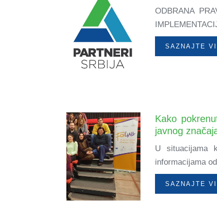
ODBRANA PRA
IMPLEMENTACIJE 
SAZNAJTE V
Kako pokrenut
javnog značaj
U situacijama 
informacijama od 
SAZNAJTE V