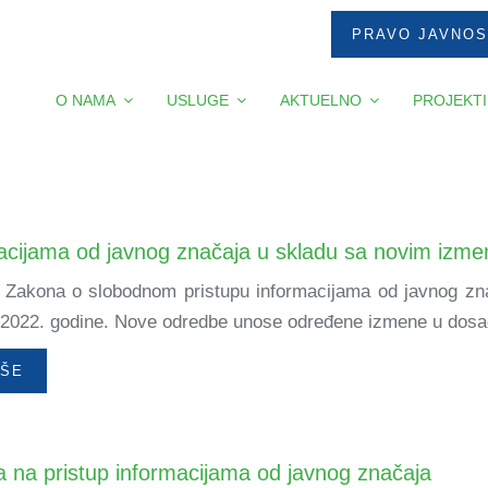
PRAVO JAVNOS
O NAMA
USLUGE
AKTUELNO
PROJEKTI
macijama od javnog značaja u skladu sa novim iz
 Zakona o slobodnom pristupu informacijama od javnog znač
.2022. godine. Nove odredbe unose određene izmene u dosad
IŠE
 na pristup informacijama od javnog značaja