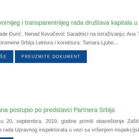
rnijeg i transparentnijeg rada društava kapitala u
Rade Đurić, Nenad Kovačević Saradnici na istraživanju: Ana 
romene Srbija Lektura i korektura: Tamara Ljubo...
IŠE
PREUZMITE DOKUMENT
ana postupio po predstavci Partnera Srbija
 su 20. septembra. 2019. godine primili obaveštenje Zašti
e rada Upravnog inspektorata u vezi sa vršenjem inspekcijs