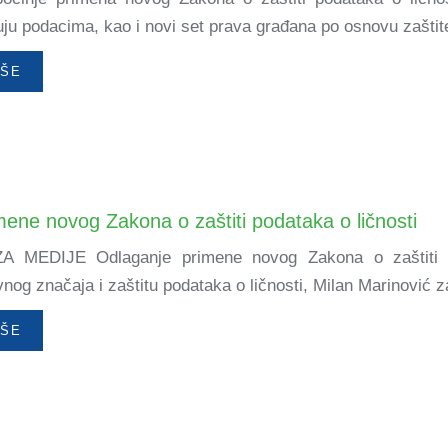
uju podacima, kao i novi set prava građana po osnovu zaštite 
IŠE
ene novog Zakona o zaštiti podataka o ličnosti
MEDIJE Odlaganje primene novog Zakona o zaštiti po
vnog značaja i zaštitu podataka o ličnosti, Milan Marinović z
IŠE