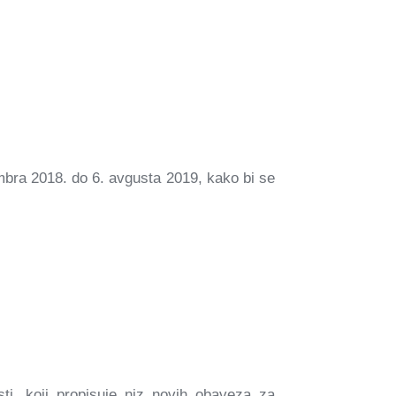
cembra 2018. do 6. avgusta 2019, kako bi se
ti, koji propisuje niz novih obaveza za