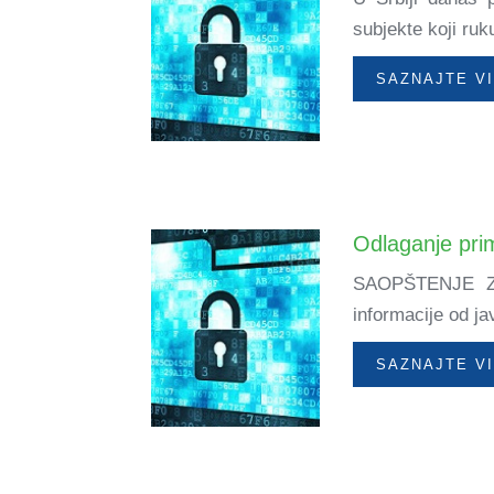
subjekte koji ruk
SAZNAJTE V
Odlaganje prim
SAOPŠTENJE ZA 
informacije od ja
SAZNAJTE V