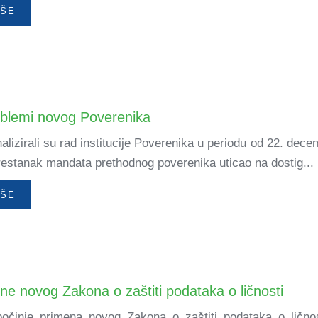
IŠE
roblemi novog Poverenika
nalizirali su rad institucije Poverenika u periodu od 22. de
 prestanak mandata prethodnog poverenika uticao na dostig...
IŠE
e novog Zakona o zaštiti podataka o ličnosti
počinje primena novog Zakona o zaštiti podataka o ličnos