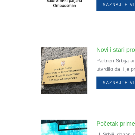
SAZNAJTE V
Novi i stari p
Partneri Srbija a
utvrdilo da li je
SAZNAJTE V
Početak primen
U Srbiji danas 