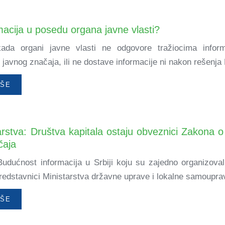
acija u posedu organa javne vlasti?
kada organi javne vlasti ne odgovore tražiocima infor
javnog značaja, ili ne dostave informacije ni nakon rešenja 
IŠE
arstva: Društva kapitala ostaju obveznici Zakona 
čaja
Budućnost informacija u Srbiji koju su zajedno organizoval
predstavnici Ministarstva državne uprave i lokalne samoupra
IŠE