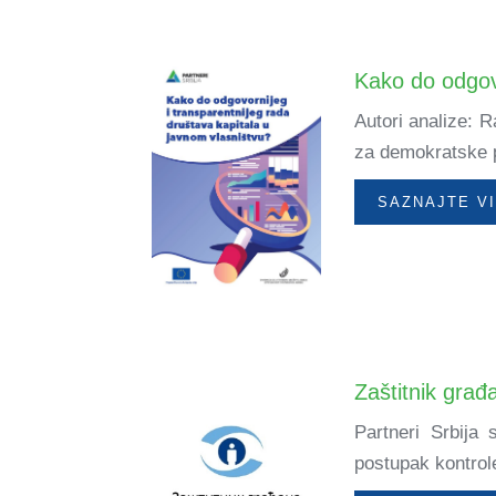
Kako do odgovo
Autori analize: 
za demokratske p
SAZNAJTE V
Zaštitnik građ
Partneri Srbija
postupak kontrol