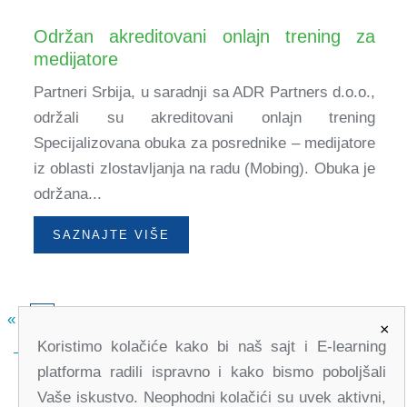
Održan akreditovani onlajn trening za
medijatore
Partneri Srbija, u saradnji sa ADR Partners d.o.o.,
održali su akreditovani onlajn trening
Specijalizovana obuka za posrednike – medijatore
iz oblasti zlostavljanja na radu (Mobing). Obuka je
održana...
SAZNAJTE VIŠE
«
2
3
4
5
6
7
8
»
1
×
Koristimo kolačiće kako bi naš sajt i E-learning
platforma radili ispravno i kako bismo poboljšali
Vaše iskustvo. Neophodni kolačići su uvek aktivni,