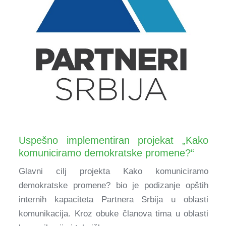
Uspešno implementiran projekat „Kako
komuniciramo demokratske promene?“
Glavni cilj projekta Kako komuniciramo
demokratske promene? bio je podizanje opštih
internih kapaciteta Partnera Srbija u oblasti
komunikacija. Kroz obuke članova tima u oblasti