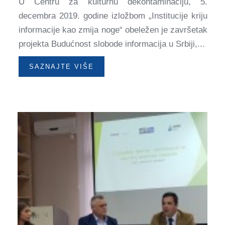
U Centru za kulturnu dekontaminaciju, 5.
decembra 2019. godine izložbom „Institucije kriju
informacije kao zmija noge“ obeležen je završetak
projekta Budućnost slobode informacija u Srbiji,...
SAZNAJTE VIŠE