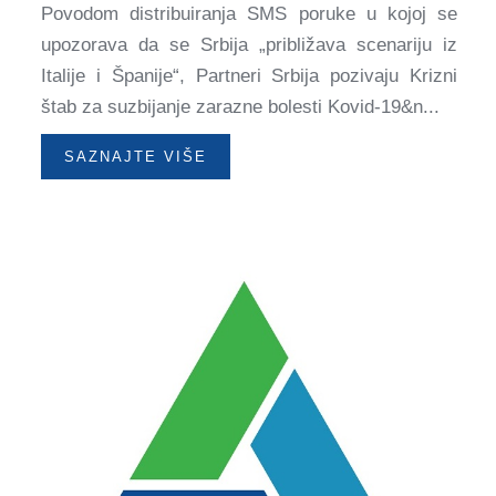
Povodom distribuiranja SMS poruke u kojoj se
upozorava da se Srbija „približava scenariju iz
Italije i Španije“, Partneri Srbija pozivaju Krizni
štab za suzbijanje zarazne bolesti Kovid-19&n...
SAZNAJTE VIŠE