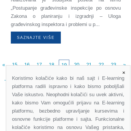
„Postupanje građevinske inspekcije po osnovu
Zakona o planiranju i izgradnji – Uloga
građevinskog inspektora i problemi u p...
SAZNAJTE VIŠE
«
15
16
17
18
20
21
22
23
»
19
×
Koristimo kolačiće kako bi naš sajt i E-learning
platforma radili ispravno i kako bismo poboljšali
Vaše iskustvo. Neophodni kolačići su uvek aktivni,
kako bismo Vam omogućili prijavu na E-learning
platformu, bezbedno upravljanje kursevima i
osnovne funkcije platforme i sajta. Funkcionalne
kolačiće koristimo na osnovu Vašeg pristanka,
office@partners-serbia.org