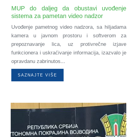
MUP do daljeg da obustavi uvođenje
sistema za pametan video nadzor
Uvođenje pametnog video nadzora, sa hiljadama
kamera u javnom prostoru i softverom za
prepoznavanje lica, uz protivrečne izjave
funkcionera i uskraćivanje informacija, izazvalo je
opravdanu zabrinutos...
SAZNAJTE VIŠE