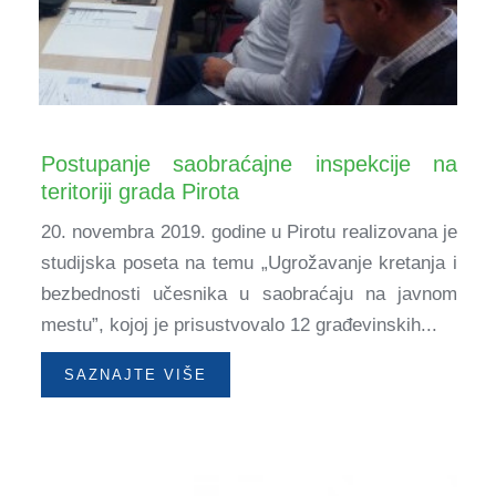
Postupanje saobraćajne inspekcije na
teritoriji grada Pirota
20. novembra 2019. godine u Pirotu realizovana je
studijska poseta na temu „Ugrožavanje kretanja i
bezbednosti učesnika u saobraćaju na javnom
mestu”, kojoj je prisustvovalo 12 građevinskih...
SAZNAJTE VIŠE