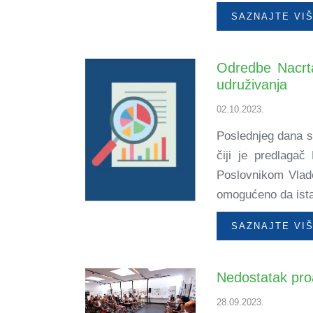
SAZNAJTE VI
Odredbe Nacrta
udruživanja
02.10.2023.
Poslednjeg dana s
čiji je predlagač
Poslovnikom Vlade
omogućeno da ista
SAZNAJTE VI
Nedostatak proa
28.09.2023.