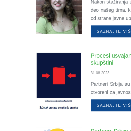
Nakon stažiranja 
deo našeg tima, ka
od strane javne up
SAZNAJTE VI
Procesi usvajan
skupštini
31.08.2023.
Partneri Srbija su
otvoreni za javnos
SAZNAJTE VI
Partneri Srbij