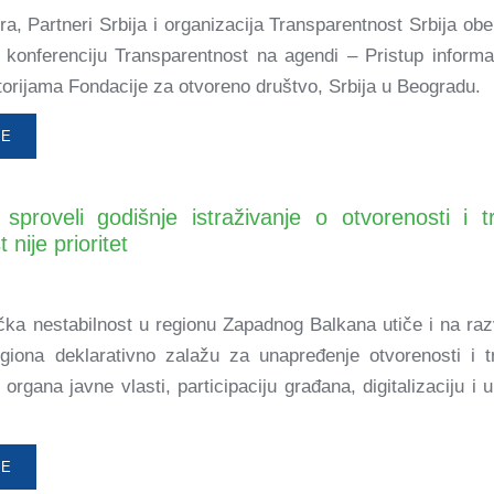
, Partneri Srbija i organizacija Transparentnost Srbija obe
i konferenciju Transparentnost na agendi – Pristup informa
torijama Fondacije za otvoreno društvo, Srbija u Beogradu.
ŠE
 sproveli godišnje istraživanje o otvorenosti i tr
nije prioritet
ička nestabilnost u regionu Zapadnog Balkana utiče i na razvo
giona deklarativno zalažu za unapređenje otvorenosti i 
 organa javne vlasti, participaciju građana, digitalizaciju 
v.
ŠE