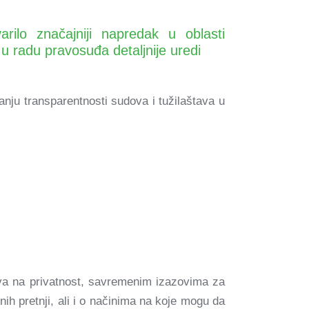
rilo značajniji napredak u oblasti
 u radu pravosuđa detaljnije uredi
anju transparentnosti sudova i tužilaštava u
va na privatnost, savremenim izazovima za
ih pretnji, ali i o načinima na koje mogu da