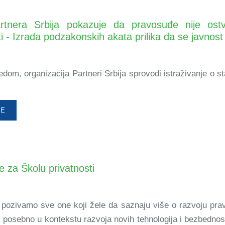
artnera Srbija pokazuje da pravosuđe nije ostva
i - Izrada podzakonskih akata prilika da se javnost
dom, organizacija Partneri Srbija sprovodi istraživanje o st
ŠE
e za Školu privatnosti
pozivamo sve one koji žele da saznaju više o razvoju pra
i, posebno u kontekstu razvoja novih tehnologija i bezbednosn