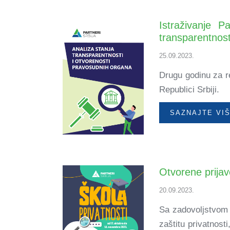
Istraživanje P
transparentnost
25.09.2023.
Drugu godinu za re
Republici Srbiji.
SAZNAJTE VI
Otvorene prijav
20.09.2023.
Sa zadovoljstvom 
zaštitu privatnost