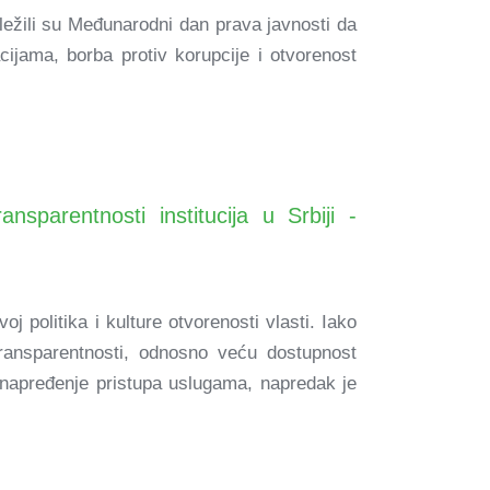
ležili su Međunarodni dan prava javnosti da
cijama, borba protiv korupcije i otvorenost
ansparentnosti institucija u Srbiji -
j politika i kulture otvorenosti vlasti. Iako
transparentnosti, odnosno veću dostupnost
i unapređenje pristupa uslugama, napredak je