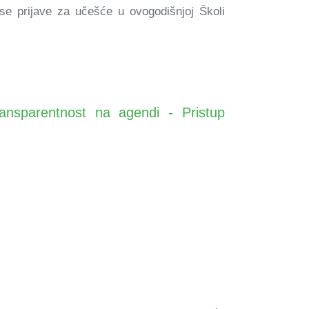
 se prijave za učešće u ovogodišnjoj Školi
nsparentnost na agendi - Pristup