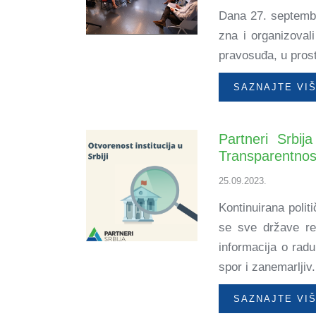
Dana 27. septembra
zna i organizoval
pravosuđa, u pros
SAZNAJTE VI
Partneri Srbija
Transparentnost 
25.09.2023.
Kontinuirana polit
se sve države re
informacija o radu
spor i zanemarlji
SAZNAJTE VI