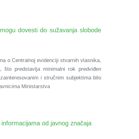
a mogu dovesti do sužavanja slobode
o Centralnoj evidenciji stvarnih vlasnika,
a, što predstavlja minimalni rok predviđen
 zainteresovanim i stručnim subjektima bilo
avnicima Ministarstva
up informacijama od javnog značaja