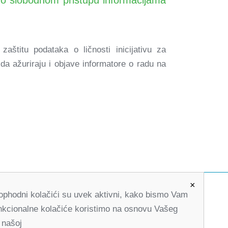
zaštitu podataka o ličnosti inicijativu za
da ažuriraju i objave informatore o radu na
×
Neophodni kolačići su uvek aktivni, kako bismo Vam
office@partners-serbia.org
Funkcionalne kolačiće koristimo na osnovu Vašeg
(+381 11) 32 31 551, (+381 11) 32 31 552
 našoj