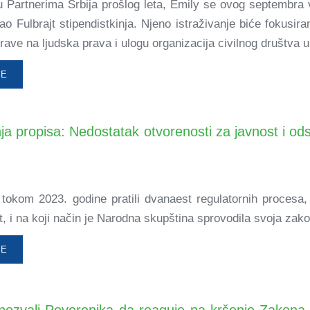
u Partnerima Srbija prošlog leta, Emily se ovog septembra 
o Fulbrajt stipendistkinja. Njeno istraživanje biće fokusiran
rave na ljudska prava i ulogu organizacija civilnog društva
ŠE
ja propisa: Nedostatak otvorenosti za javnost i o
 tokom 2023. godine pratili dvanaest regulatornih procesa, 
t, i na koji način je Narodna skupština sprovodila svoja za
ŠE
a pozvali Poverenika da reaguje na kršenje Zakon