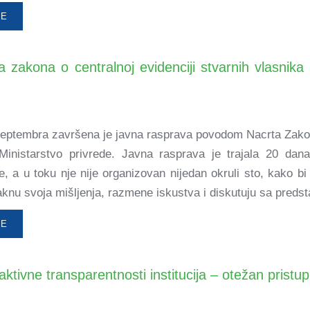
ŠE
 zakona o centralnoj evidenciji stvarnih vlasnik
eptembra završena je javna rasprava povodom Nacrta Zakona 
 Ministarstvo privrede. Javna rasprava je trajala 20 dan
, a u toku nje nije organizovan nijedan okruli sto, kako bi
knu svoja mišljenja, razmene iskustva i diskutuju sa predst
ŠE
ktivne transparentnosti institucija – otežan prist