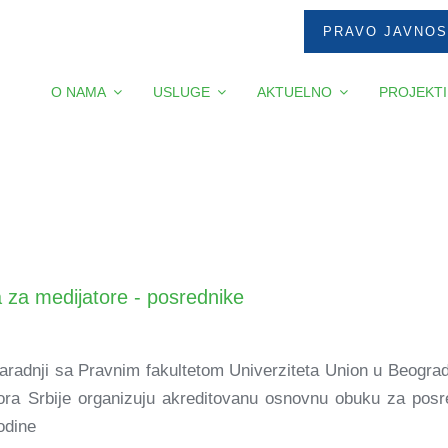
PRAVO JAVNOS
O NAMA
USLUGE
AKTUELNO
PROJEKTI
za medijatore - posrednike
 saradnji sa Pravnim fakultetom Univerziteta Union u Beogr
ora Srbije organizuju akreditovanu osnovnu obuku za posr
odine