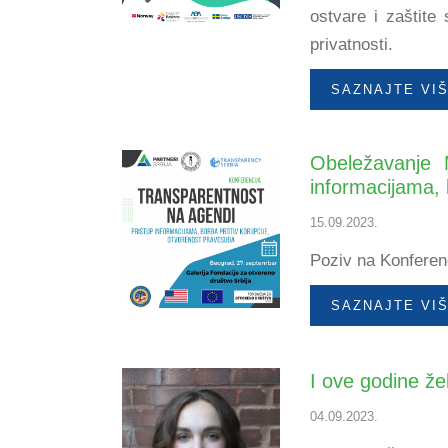
ostvare i zaštite
privatnosti.
SAZNAJTE VI
Obeležavanje 
informacijama, 
15.09.2023.
Poziv na Konferen
SAZNAJTE VI
I ove godine že
04.09.2023.