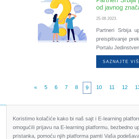
od javnog znač
25.08.2023.
Partneri Srbija u
preispitivanje pre
Portalu Jedinstven
SAZNAJTE VI
«
5
6
7
8
10
11
12
1
9
Koristimo kolačiće kako bi naš sajt i E-learning platf
omogućili prijavu na E-learning platformu, bezbedno u
pristanka, pomoću njih platforma pamti Vaša podešavan