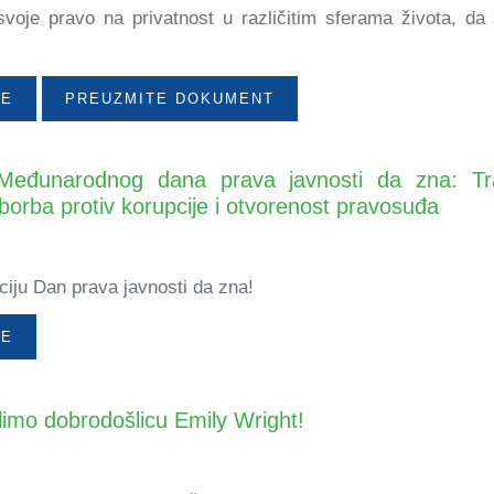
 svoje pravo na privatnost u različitim sferama života, da
ŠE
PREUZMITE DOKUMENT
Međunarodnog dana prava javnosti da zna: Tra
borba protiv korupcije i otvorenost pravosuđa
ciju Dan prava javnosti da zna!
ŠE
limo dobrodošlicu Emily Wright!