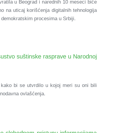
vratila u Beograd i narednih 10 meseci biće
o na uticaj korišćenja digitalnih tehnologija
 u demokratskim procesima u Srbiji.
dsustvo suštinske rasprave u Narodnoj
kako bi se utvrdilo u kojoj meri su oni bili
konodavna ovlašćenja.
a o slobodnom pristupu informacijama