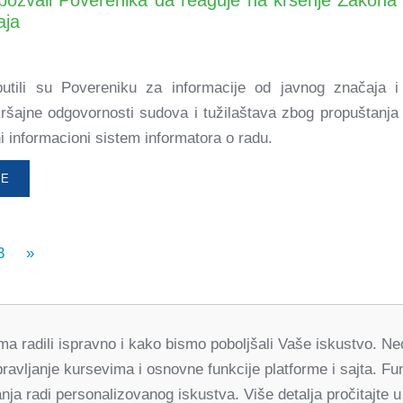
aja
putili su Povereniku za informacije od javnog značaja i 
kršajne odgovornosti sudova i tužilaštava zbog propuštanja 
i informacioni sistem informatora o radu.
ŠE
3
»
orma radili ispravno i kako bismo poboljšali Vaše iskustvo. 
Partneri
pravljanje kursevima i osnovne funkcije platforme i sajta. 
za demokratske promene Srbija
ja radi personalizovanog iskustva. Više detalja pročitajte u