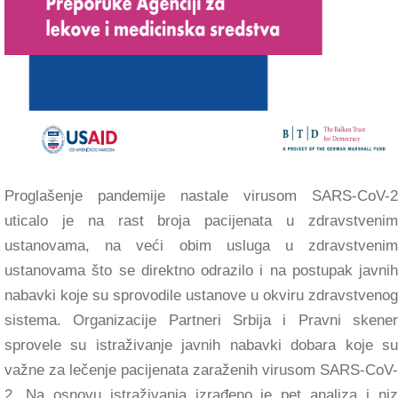
Proglašenje pandemije nastale virusom SARS-CoV-2
uticalo je na rast broja pacijenata u zdravstvenim
ustanovama, na veći obim usluga u zdravstvenim
ustanovama što se direktno odrazilo i na postupak javnih
nabavki koje su sprovodile ustanove u okviru zdravstvenog
sistema. Organizacije Partneri Srbija i Pravni skener
sprovele su istraživanje javnih nabavki dobara koje su
važne za lečenje pacijenata zaraženih virusom SARS-CoV-
2. Na osnovu istraživanja izrađeno je pet analiza i niz