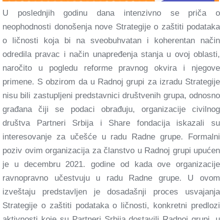
U poslednjih godinu dana intenzivno se priča o
neophodnosti donošenja nove Strategije o zaštiti podataka
o ličnosti koja bi na sveobuhvatan i koherentan način
odredila pravac i način unapređenja stanja u ovoj oblasti,
naročito u pogledu reforme pravnog okvira i njegove
primene. S obzirom da u Radnoj grupi za izradu Strategije
nisu bili zastupljeni predstavnici društvenih grupa, odnosno
građana čiji se podaci obrađuju, organizacije civilnog
društva Partneri Srbija i Share fondacija iskazali su
interesovanje za učešće u radu Radne grupe. Formalni
poziv ovim organizacija za članstvo u Radnoj grupi upućen
je u decembru 2021. godine od kada ove organizacije
ravnopravno učestvuju u radu Radne grupe. U ovom
izveštaju predstavljen je dosadašnji proces usvajanja
Strategije o zaštiti podataka o ličnosti, konkretni predlozi
aktivnosti koje su Partneri Srbija dostavili Radnoj grupi, u