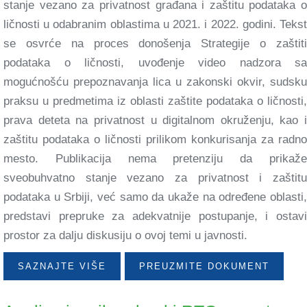
stanje vezano za privatnost građana i zaštitu podataka o
ličnosti u odabranim oblastima u 2021. i 2022. godini. Tekst
se osvrće na proces donošenja Strategije o zaštiti
podataka o ličnosti, uvođenje video nadzora sa
mogućnošću prepoznavanja lica u zakonski okvir, sudsku
praksu u predmetima iz oblasti zaštite podataka o ličnosti,
prava deteta na privatnost u digitalnom okruženju, kao i
zaštitu podataka o ličnosti prilikom konkurisanja za radno
mesto. Publikacija nema pretenziju da prikaže
sveobuhvatno stanje vezano za privatnost i zaštitu
podataka u Srbiji, već samo da ukaže na određene oblasti,
predstavi prepruke za adekvatnije postupanje, i ostavi
prostor za dalju diskusiju o ovoj temi u javnosti.
SAZNAJTE VIŠE
PREUZMITE DOKUMENT