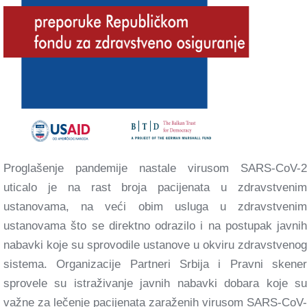
Proglašenje pandemije nastale virusom SARS-CoV-2
uticalo je na rast broja pacijenata u zdravstvenim
ustanovama, na veći obim usluga u zdravstvenim
ustanovama što se direktno odrazilo i na postupak javnih
nabavki koje su sprovodile ustanove u okviru zdravstvenog
sistema. Organizacije Partneri Srbija i Pravni skener
sprovele su istraživanje javnih nabavki dobara koje su
važne za lečenje pacijenata zaraženih virusom SARS-CoV-