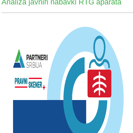
Analiza javnih nabavki RTG aparata