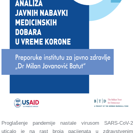
Proglašenje pandemije nastale virusom SARS-CoV-2
uticalo je na rast broja pacijenata u zdravstvenim