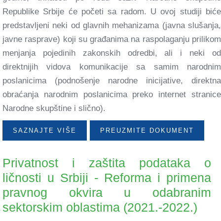
Republike Srbije će početi sa radom. U ovoj studiji biće
predstavljeni neki od glavnih mehanizama (javna slušanja,
javne rasprave) koji su građanima na raspolaganju prilikom
menjanja pojedinih zakonskih odredbi, ali i neki od
direktnijih vidova komunikacije sa samim narodnim
poslanicima (podnošenje narodne inicijative, direktna
obraćanja narodnim poslanicima preko internet stranice
Narodne skupštine i slično).
SAZNAJTE VIŠE
PREUZMITE DOKUMENT
Privatnost i zaštita podataka o
ličnosti u Srbiji - Reforma i primena
pravnog okvira u odabranim
sektorskim oblastima (2021.-2022.)