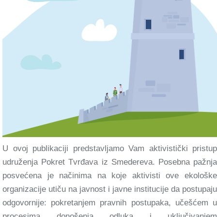
U ovoj publikaciji predstavljamo Vam aktivistički pristup
udruženja Pokret Tvrđava iz Smedereva. Posebna pažnja
posvećena je načinima na koje aktivisti ove ekološke
organizacije utiču na javnost i javne institucije da postupaju
odgovornije: pokretanjem pravnih postupaka, učešćem u
procesima donošenja odluka i uključivanjem