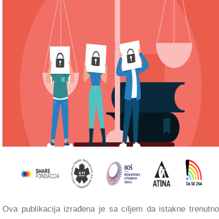
Ova publikacija izrađena je sa ciljem da istakne trenutno