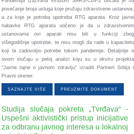
Pandemija izazvana virusom SARS-CoV-2 uticala je na
povećanje broja usluga koje pružaju zdravstvene ustanove,
a za koje je potreba upotreba RTG aparata. Kroz javne
nabavke RTG aparata uočeno je da u zdravstvenim
ustanovama ovi aparati nisu bili u funkciji zbog
višegodišnje upotrebe, te nisu mogli da rade u kapacitetu
koji bi zadovoljio potrebe tokom pandemije. Detaljnije o
ovom slučaju u petoj analizi koju su u okviru projekta
"Javne tajne o javnom zdravlju" izradili Partneri Srbija i
Pravni skener.
SAZNAJTE VIŠE
PREUZMITE DOKUMENT
Studija slučaja pokreta „Tvrđava“ -
Uspešni aktivistički pristup inicijative
za odbranu javnog interesa u lokalnoj