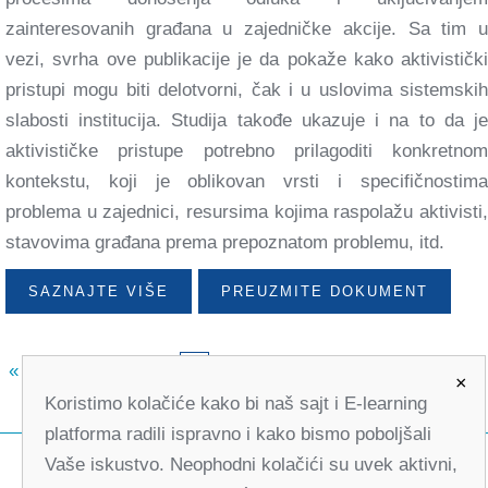
zainteresovanih građana u zajedničke akcije. Sa tim u
vezi, svrha ove publikacije je da pokaže kako aktivistički
pristupi mogu biti delotvorni, čak i u uslovima sistemskih
slabosti institucija. Studija takođe ukazuje i na to da je
aktivističke pristupe potrebno prilagoditi konkretnom
kontekstu, koji je oblikovan vrsti i specifičnostima
problema u zajednici, resursima kojima raspolažu aktivisti,
stavovima građana prema prepoznatom problemu, itd.
SAZNAJTE VIŠE
PREUZMITE DOKUMENT
«
1
2
3
4
6
7
8
9
»
5
×
Koristimo kolačiće kako bi naš sajt i E-learning
platforma radili ispravno i kako bismo poboljšali
Vaše iskustvo. Neophodni kolačići su uvek aktivni,