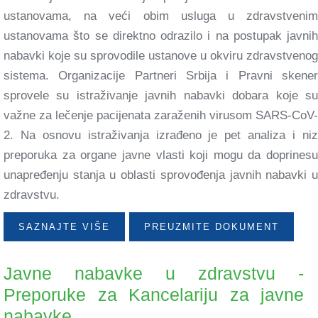
ustanovama, na veći obim usluga u zdravstvenim
ustanovama što se direktno odrazilo i na postupak javnih
nabavki koje su sprovodile ustanove u okviru zdravstvenog
sistema. Organizacije Partneri Srbija i Pravni skener
sprovele su istraživanje javnih nabavki dobara koje su
važne za lečenje pacijenata zaraženih virusom SARS-CoV-
2. Na osnovu istraživanja izrađeno je pet analiza i niz
preporuka za organe javne vlasti koji mogu da doprinesu
unapređenju stanja u oblasti sprovođenja javnih nabavki u
zdravstvu.
SAZNAJTE VIŠE
PREUZMITE DOKUMENT
Javne nabavke u zdravstvu -
Preporuke za Kancelariju za javne
nabavke